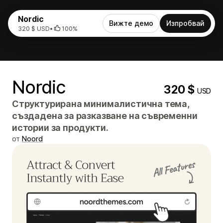
Nordic
Вижте демо
Изпробвай
320 $ USD
•
100%
Nordic
320 $
USD
Структурирана минималистична тема,
създадена за разказване на съвременни
истории за продукти.
от
Noord