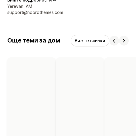
Данни за връзка с дизайнера
Yerevan, AM
support@noordthemes.com
Още теми за дом
Вижте всички