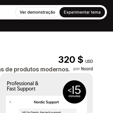
Ver demonstração
Experimentar tema
320 $
USD
ias de produtos modernos.
por
Noord