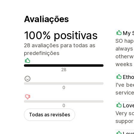
Avaliações
100% positivas
My 
SO happ
28 avaliações para todas as
always 
predefinições
otherwi
weeks 
Avaliações positivas
28
Etho
I've be
Avaliações neutras
0
service
Avaliações negativas
Love
0
Very so
Todas as revisões
suppor
Love