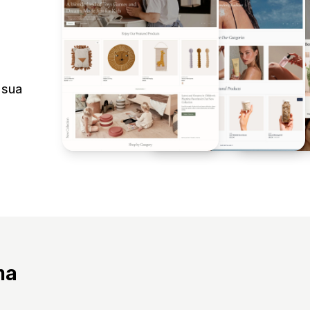
 sua
ma