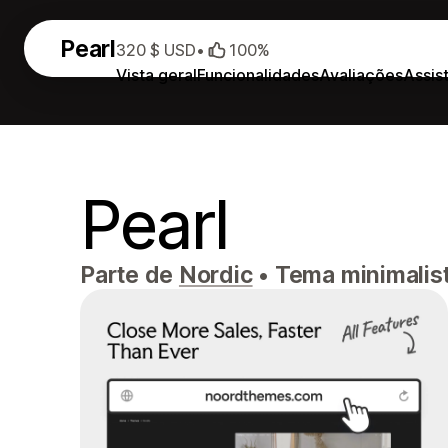
Pearl
320 $ USD
•
100%
Vista geral
Funcionalidades
Avaliações
Assis
Pearl
Parte de
Nordic
•
Tema minimalista