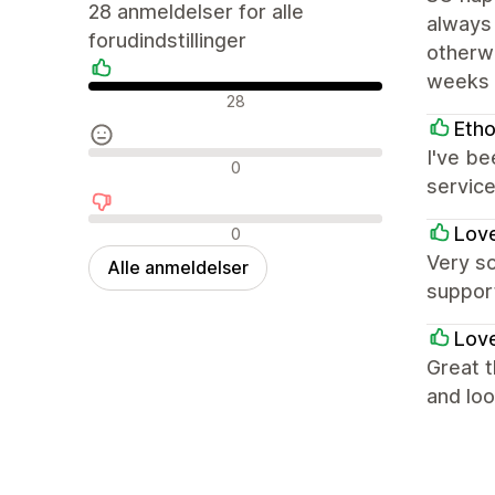
28 anmeldelser for alle
always 
forudindstillinger
otherwi
weeks 
Positive anmeldelser
28
Etho
I've be
Neutrale anmeldelser
0
service
Negative anmeldelser
Love
0
Very so
Alle anmeldelser
suppor
Love
Great t
and loo