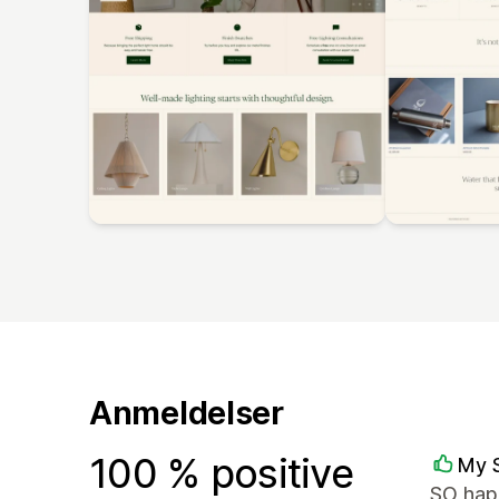
Anmeldelser
100 % positive
My 
SO happ