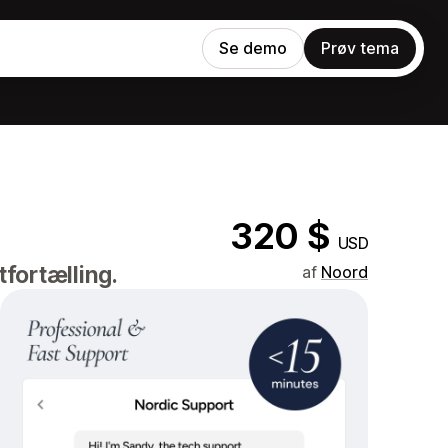
Se demo
Prøv tema
320 $
USD
fortælling.
af
Noord