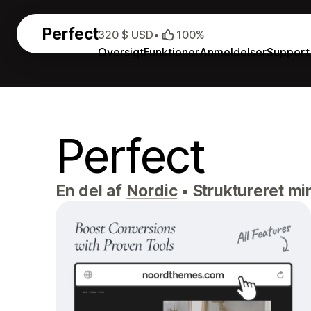
Perfect
320 $ USD
•
100%
Oversigt
Funktioner
Anmeldelser
Support
Perfect
En del af
Nordic
•
Struktureret min