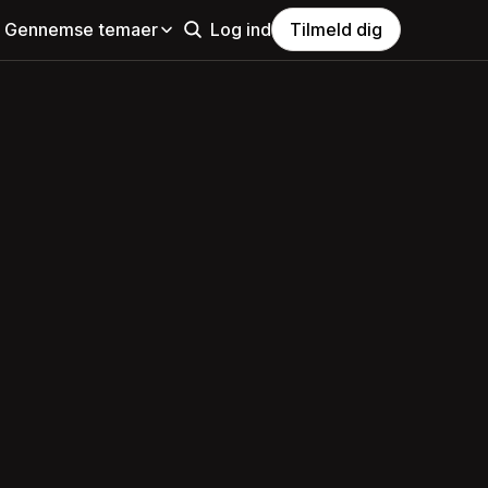
Gennemse temaer
Log ind
Tilmeld dig