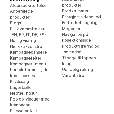
produkter
Aldersbekræftelse
Brødkrummer
Anbefalede
Fastgjort sidehoved
produkter
Forbedret søgning
Blogs
Megamenu
EU-oversættelser
Navigation på
(EN, FR, IT, DE, ES)
kollektionsside
Hurtig visning
Produktfiltrering og
Højre-til-venstre
-sortering
Kampagnebannere
Tilbage til toppen-
Kampagnefelter
knap
Kampagner i menu
Uendelig rulning
Kontaktformular, der
Variantfiltre
kan tilpasses
Krydssalg
Lagertæller
Nedtællingsur
Pop op-vinduer med
kampagne
Presseomtale