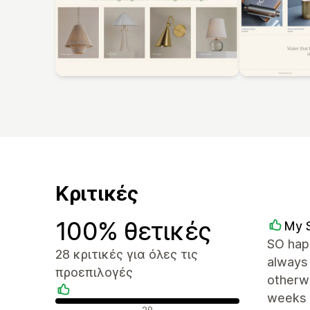
Κριτικές
100% θετικές
My 
SO happ
28 κριτικές για όλες τις
always 
προεπιλογές
otherwi
weeks 
Θετικές κριτικές