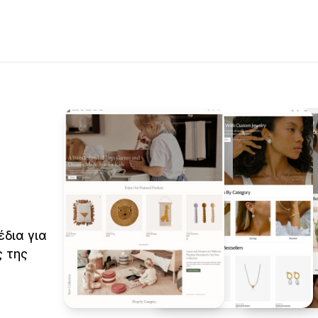
έδια για
 της