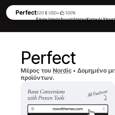
Perfect
320 $ USD
•
100%
Επισκόπηση
Δυνατότητες
Κριτικές
Υποστ
Perfect
Μέρος του
Nordic
•
Δομημένο μι
προϊόντων.