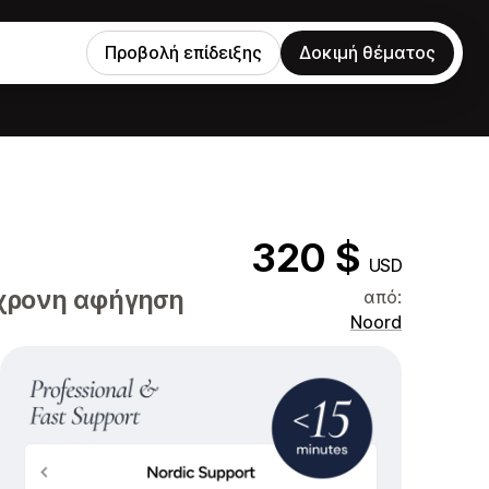
Προβολή επίδειξης
Δοκιμή θέματος
320 $
USD
γχρονη αφήγηση
από:
Noord