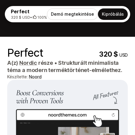
Perfect
Demó megtekintése
Kipróbálás
320 $ USD
•
100%
Perfect
320 $
USD
A(z)
Nordic
része
•
Strukturált minimalista
téma a modern terméktörténet-elmélethez.
Készítette:
Noord