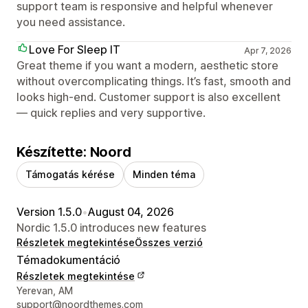
support team is responsive and helpful whenever
you need assistance.
Love For Sleep IT
Apr 7, 2026
Great theme if you want a modern, aesthetic store
without overcomplicating things. It’s fast, smooth and
looks high-end. Customer support is also excellent
— quick replies and very supportive.
Készítette: Noord
Támogatás kérése
Minden téma
Version 1.5.0
•
August 04, 2026
Nordic 1.5.0 introduces new features
Részletek megtekintése
Összes verzió
Témadokumentáció
Részletek megtekintése
Dizájner kapcsolattartási adatai
Yerevan, AM
support@noordthemes.com