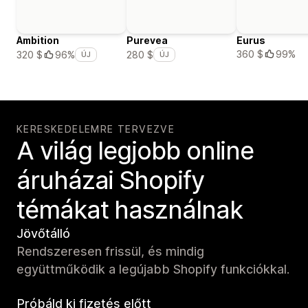
Ambition
Purevea
Eurus
360 $
99%
320 $
96%
280 $
ÚJ
ÚJ
KERESKEDELEMRE TERVEZVE
A világ legjobb online
áruházai Shopify
témákat használnak
Jövőtálló
Rendszeresen frissül, és mindig
együttműködik a legújabb Shopify funkciókkal.
Próbáld ki fizetés előtt