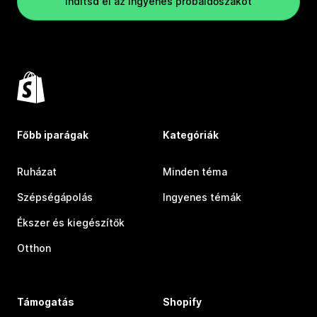
Indítsd el az ingyenes próbaidőszakot
Főbb iparágak
Kategóriák
Ruházat
Minden téma
Szépségápolás
Ingyenes témák
Ékszer és kiegészítők
Otthon
Támogatás
Shopify