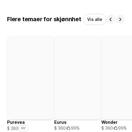
Flere temaer for skjønnhet
Vis alle
Purevea
Eurus
Wonder
$ 360
99%
$ 390
99%
$ 280
NY