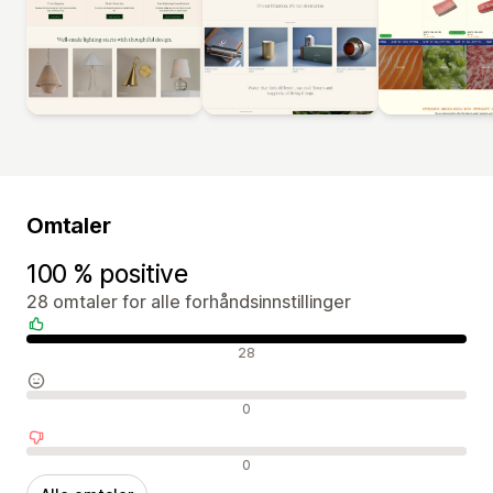
Omtaler
100 % positive
28 omtaler for alle forhåndsinnstillinger
Positive omtaler
28
Nøytrale omtaler
0
Negative omtaler
0