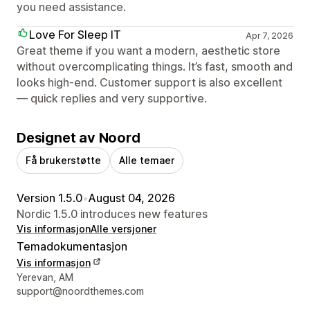
you need assistance.
Love For Sleep IT
Apr 7, 2026
Great theme if you want a modern, aesthetic store
without overcomplicating things. It’s fast, smooth and
looks high-end. Customer support is also excellent
— quick replies and very supportive.
Designet av Noord
Få brukerstøtte
Alle temaer
Version 1.5.0
•
August 04, 2026
Nordic 1.5.0 introduces new features
Vis informasjon
Alle versjoner
Temadokumentasjon
Vis informasjon
Designerens kontaktinfo
Yerevan, AM
support@noordthemes.com