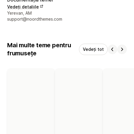
Vedeți detaliile
Detaliile de contact ale designerului
Yerevan, AM
support@noordthemes.com
Mai multe teme pentru
Vedeți tot
frumusețe