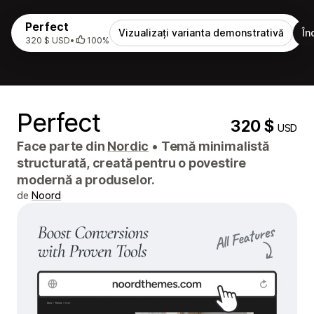
Perfect
Vizualizați varianta demonstrativă
În
320 $ USD
•
100%
Perfect
320 $
USD
Face parte din
Nordic
•
Temă minimalistă
structurată, creată pentru o povestire
modernă a produselor.
de
Noord