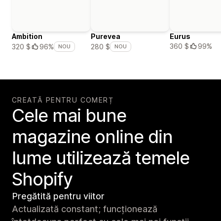
Ambition
Purevea
Eurus
360 $
99%
320 $
96%
280 $
NOU
NOU
CREATĂ PENTRU COMERȚ
Cele mai bune
magazine online din
lume utilizează temele
Shopify
Pregătită pentru viitor
Actualizată constant; funcționează