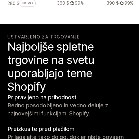
360 $
99%
390 $
99%
280 $
NOVO
USTVARJENO ZA TRGOVANJE
Najboljše spletne
trgovine na svetu
uporabljajo teme
Shopify
Pripravljeno na prihodnost
Redno posodobljeno in vedno deluje z
najnovejšimi funkcijami Shopify.
Preizkusite pred plačilom
Prilagajajte tako dolgo, dokler niste povsem