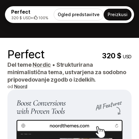
Perfect
Ogled predstavitve
Preizkusi
320 $ USD
•
100%
Perfect
320 $
USD
Del teme
Nordic
•
Strukturirana
minimalistična tema, ustvarjena za sodobno
pripovedovanje zgodb o izdelkih.
od
Noord