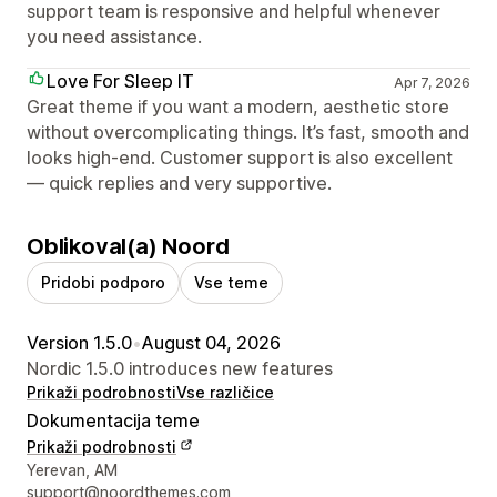
support team is responsive and helpful whenever
you need assistance.
Love For Sleep IT
Apr 7, 2026
Great theme if you want a modern, aesthetic store
without overcomplicating things. It’s fast, smooth and
looks high-end. Customer support is also excellent
— quick replies and very supportive.
Oblikoval(a) Noord
Pridobi podporo
Vse teme
Version 1.5.0
•
August 04, 2026
Nordic 1.5.0 introduces new features
Prikaži podrobnosti
Vse različice
Dokumentacija teme
Prikaži podrobnosti
Podatki za stik z oblikovalcem
Yerevan, AM
support@noordthemes.com