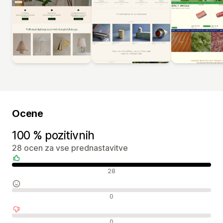
Ocene
100 % pozitivnih
28 ocen za vse prednastavitve
Pozitivne ocene
28
Nevtralne ocene
0
Negativne ocene
0