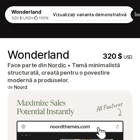
Wonderland
Vizualizați varianta demonstrativă
În
320 $ USD
•
100%
Wonderland
320 $
USD
Face parte din
Nordic
•
Temă minimalistă
structurată, creată pentru o povestire
modernă a produselor.
de
Noord