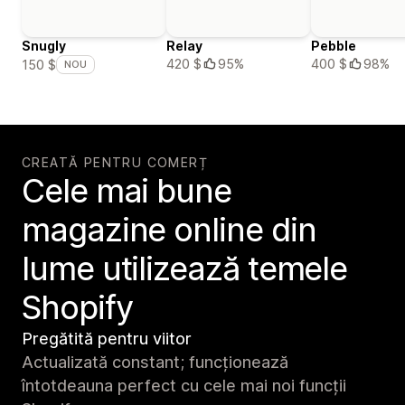
Snugly
Relay
Pebble
420 $
95%
400 $
98%
150 $
NOU
CREATĂ PENTRU COMERȚ
Cele mai bune
magazine online din
lume utilizează temele
Shopify
Pregătită pentru viitor
Actualizată constant; funcționează
întotdeauna perfect cu cele mai noi funcții