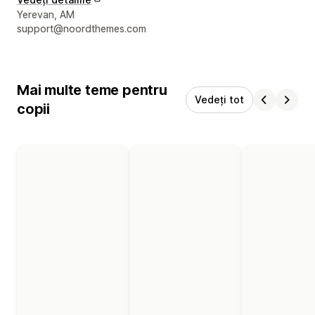
Detaliile de contact ale designerului
Yerevan, AM
support@noordthemes.com
Mai multe teme pentru
Vedeți tot
copii