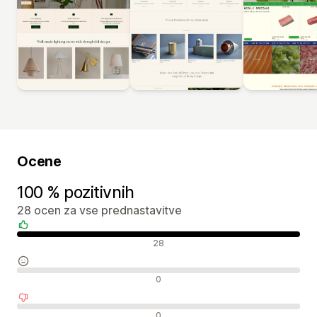
Ocene
100 % pozitivnih
28 ocen za vse prednastavitve
Pozitivne ocene
28
Nevtralne ocene
0
Negativne ocene
0