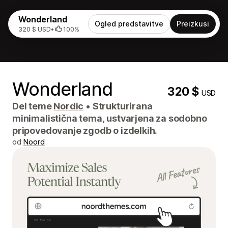
Wonderland
Ogled predstavitve
Preizkusi
320 $ USD
•
100%
Wonderland
320 $
USD
Del teme
Nordic
•
Strukturirana
minimalistična tema, ustvarjena za sodobno
pripovedovanje zgodb o izdelkih.
od
Noord