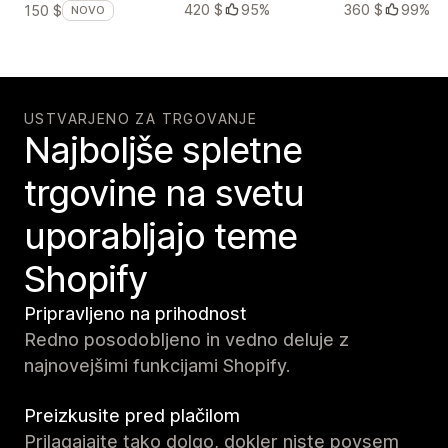
420 $
95%
360 $
99%
150 $
NOVO
USTVARJENO ZA TRGOVANJE
Najboljše spletne
trgovine na svetu
uporabljajo teme
Shopify
Pripravljeno na prihodnost
Redno posodobljeno in vedno deluje z
najnovejšimi funkcijami Shopify.
Preizkusite pred plačilom
Prilagajajte tako dolgo, dokler niste povsem