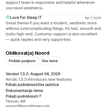
support team is responsive and helpful whenever
you need assistance.
Love For Sleep IT
Apr 7, 2026
Great theme if you want a modern, aesthetic store
without overcomplicating things. It’s fast, smooth and
looks high-end. Customer support is also excellent
— quick replies and very supportive.
Oblikoval(a) Noord
Pridobi podporo
Vse teme
Version 1.5.0
•
August 04, 2026
Nordic 1.5.0 introduces new features
Prikaži podrobnosti
Vse različice
Dokumentacija teme
Prikaži podrobnosti
Podatki za stik z oblikovalcem
Yerevan, AM
support@noordthemes.com