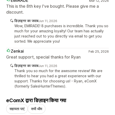
EMIRADE
Mar 12, 2026
This is the 8th key I've bought. Please give me a
discount.
डिज़ाइनर का जवाब
Jun 11, 2026
Wow, EMIRADE! 8 purchases is incredible. Thank you so
much for your amazing loyalty! Our team has actually
just reached out to you directly via email to get you
sorted. We appreciate you!
Zenkai
Feb 25, 2026
Great support, special thanks for Ryan
डिज़ाइनर का जवाब
Jun 11, 2026
Thank you so much for the awesome review! We are
thrilled to hear you had a great experience with our
support. Thanks for choosing us! - Ryan, eComX
(formerly SalesHunterThemes).
eComX द्वारा डिज़ाइन किया गया
सहायता पाएं
सभी थीम