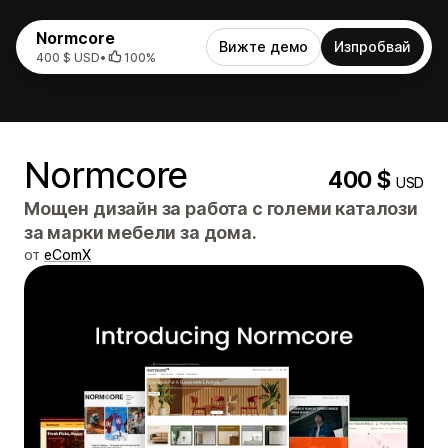
Normcore
Вижте демо
Изпробвай
400 $ USD
•
100%
Normcore
400 $
USD
Мощен дизайн за работа с големи каталози
за марки мебели за дома.
от
eComX