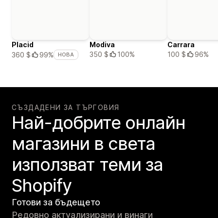
Placid
Modiva
Carrara
350 $
100%
100 $
96%
360 $
99%
НОВА
СЪЗДАДЕНИ ЗА ТЪРГОВИЯ
Най-добрите онлайн
магазини в света
използват теми за
Shopify
Готови за бъдещето
Редовно актуализирани и винаги