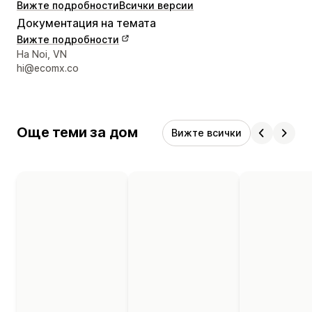
Вижте подробности
Всички версии
Документация на темата
Вижте подробности
Данни за връзка с дизайнера
Ha Noi, VN
hi@ecomx.co
Още теми за дом
Вижте всички