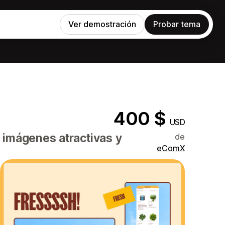
Ver demostración
Probar tema
400 $
USD
 imágenes atractivas y
de
eComX