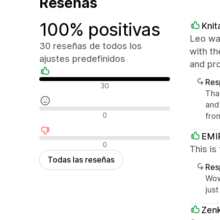
Reseñas
100% positivas
Knit
Leo was
30 reseñas de todos los
with t
ajustes predefinidos
and pro
Res
Reseñas positivas
30
Tha
and
Reseñas neutras
0
fro
EMI
Reseñas negativas
0
This is
Todas las reseñas
Res
Wow
just
Zenk