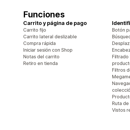
Funciones
Carrito y página de pago
Identi
Carrito fijo
Botón pa
Carrito lateral deslizable
Búsque
Compra rápida
Desplaza
Iniciar sesión con Shop
Encabez
Notas del carrito
Filtrado
Retiro en tienda
product
Filtros 
Megam
Navegac
colecci
Produc
Ruta de
Vistos 