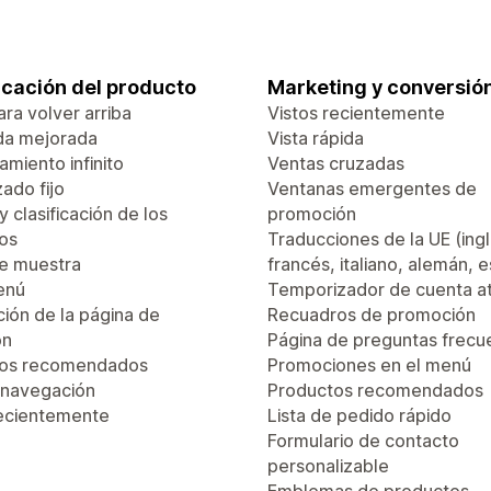
ficación del producto
Marketing y conversió
ra volver arriba
Vistos recientemente
da mejorada
Vista rápida
miento infinito
Ventas cruzadas
ado fijo
Ventanas emergentes de
 y clasificación de los
promoción
os
Traducciones de la UE (ingl
de muestra
francés, italiano, alemán, 
enú
Temporizador de cuenta a
ión de la página de
Recuadros de promoción
ón
Página de preguntas frecu
tos recomendados
Promociones en el menú
 navegación
Productos recomendados
recientemente
Lista de pedido rápido
Formulario de contacto
personalizable