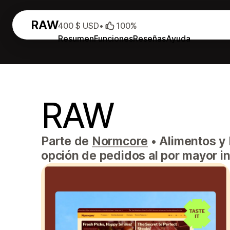
RAW
400 $ USD
•
100%
Resumen
Funciones
Reseñas
Ayuda
RAW
Parte de
Normcore
•
Alimentos y 
opción de pedidos al por mayor i