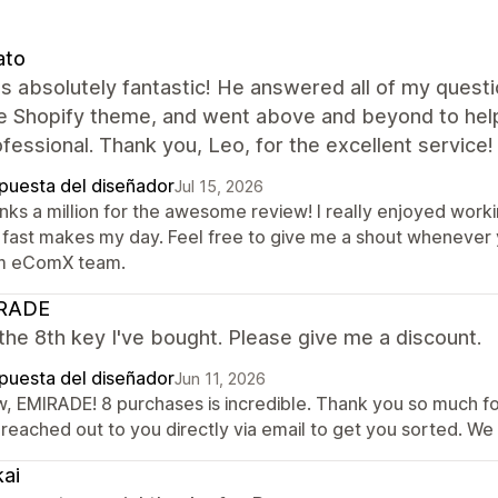
ato
 absolutely fantastic! He answered all of my questio
he Shopify theme, and went above and beyond to hel
fessional. Thank you, Leo, for the excellent service!
puesta del diseñador
Jul 15, 2026
nks a million for the awesome review! I really enjoyed worki
 fast makes my day. Feel free to give me a shout whenever y
m eComX team.
RADE
 the 8th key I've bought. Please give me a discount.
puesta del diseñador
Jun 11, 2026
, EMIRADE! 8 purchases is incredible. Thank you so much for
 reached out to you directly via email to get you sorted. We
ai