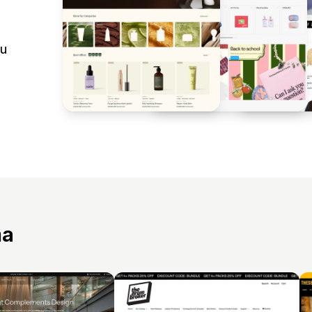
tu
ma