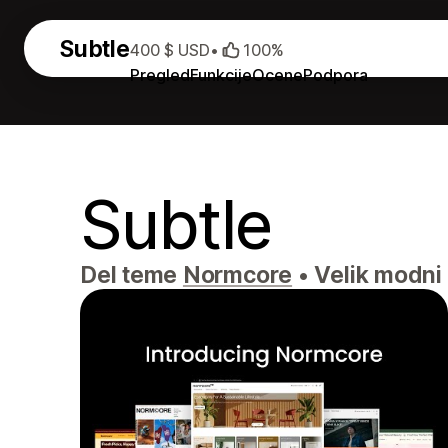
Subtle
400 $ USD
•
100%
Pregled
Funkcije
Ocene
Podpora
Subtle
Del teme
Normcore
•
Velik modni k