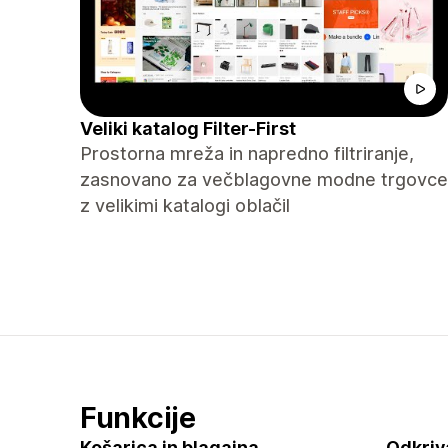
Veliki katalog Filter-First
Prostorna mreža in napredno filtriranje,
zasnovano za večblagovne modne trgovce
z velikimi katalogi oblačil
Funkcije
Košarica in blagajna
Odkriv