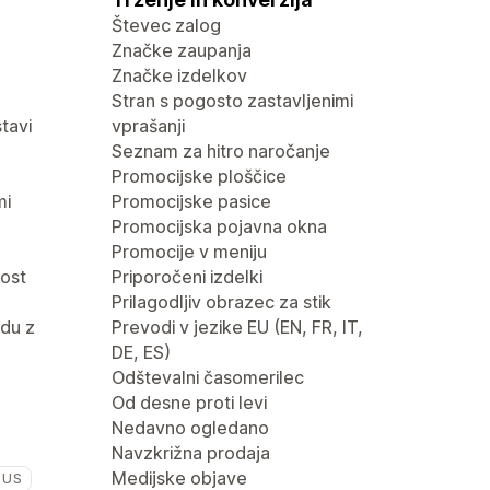
Števec zalog
Značke zaupanja
Značke izdelkov
Stran s pogosto zastavljenimi
tavi
vprašanji
Seznam za hitro naročanje
Promocijske ploščice
mi
Promocijske pasice
Promocijska pojavna okna
Promocije v meniju
nost
Priporočeni izdelki
Prilagodljiv obrazec za stik
du z
Prevodi v jezike EU (EN, FR, IT,
DE, ES)
Odštevalni časomerilec
Od desne proti levi
Nedavno ogledano
Navzkrižna prodaja
Medijske objave
LUS