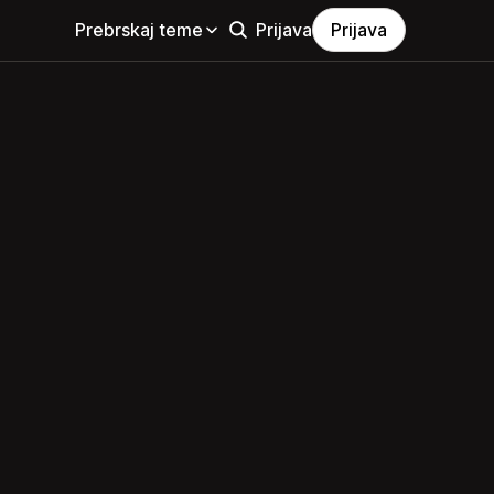
Prebrskaj teme
Prijava
Prijava