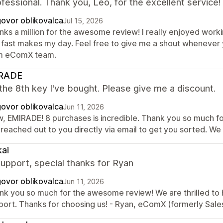
fessional. Thank you, Leo, for the excellent service!
ovor oblikovalca
Jul 15, 2026
nks a million for the awesome review! I really enjoyed worki
 fast makes my day. Feel free to give me a shout whenever y
m eComX team.
RADE
 the 8th key I've bought. Please give me a discount.
ovor oblikovalca
Jun 11, 2026
, EMIRADE! 8 purchases is incredible. Thank you so much for
 reached out to you directly via email to get you sorted. We
ai
upport, special thanks for Ryan
ovor oblikovalca
Jun 11, 2026
nk you so much for the awesome review! We are thrilled to 
port. Thanks for choosing us! - Ryan, eComX (formerly Sal