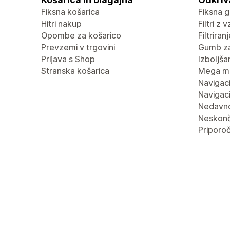
Fiksna košarica
Fiksna g
Hitri nakup
Filtri z 
Opombe za košarico
Filtrira
Prevzemi v trgovini
Gumb za
Prijava s Shop
Izboljša
Stranska košarica
Mega m
Navigaci
Navigaci
Nedavn
Neskonč
Priporoč