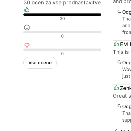
and pro
30 ocen za vse prednastavitve
Odg
Pozitivne ocene
Tha
30
and
fro
Nevtralne ocene
0
EMI
This is
Negativne ocene
0
Vse ocene
Odg
Wow
just
Zenk
Great s
Odg
Tha
sup