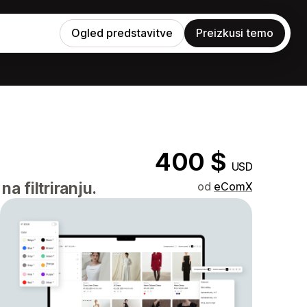
Ogled predstavitve
Preizkusi temo
400 $
USD
a filtriranju.
od
eComX