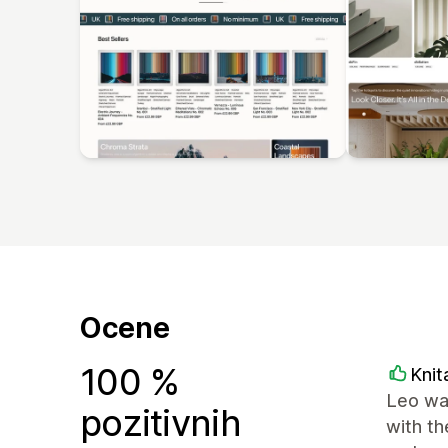
Ocene
100 %
Knit
Leo was
pozitivnih
with t