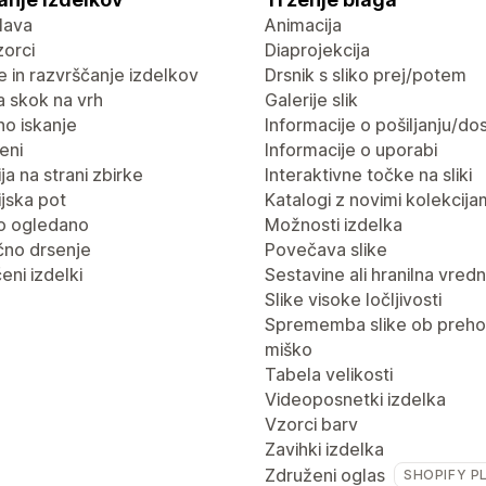
lava
Animacija
vzorci
Diaprojekcija
nje in razvrščanje izdelkov
Drsnik s sliko prej/potem
 skok na vrh
Galerije slik
no iskanje
Informacije o pošiljanju/dos
eni
Informacije o uporabi
ja na strani zbirke
Interaktivne točke na sliki
jska pot
Katalogi z novimi kolekcija
o ogledano
Možnosti izdelka
no drsenje
Povečava slike
eni izdelki
Sestavine ali hranilna vred
Slike visoke ločljivosti
Sprememba slike ob preho
miško
Tabela velikosti
Videoposnetki izdelka
Vzorci barv
Zavihki izdelka
Združeni oglas
SHOPIFY P