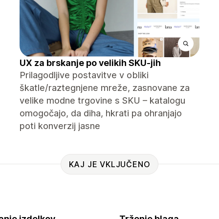
UX za brskanje po velikih SKU-jih
Prilagodljive postavitve v obliki
škatle/raztegnjene mreže, zasnovane za
velike modne trgovine s SKU – katalogu
omogočajo, da diha, hkrati pa ohranjajo
poti konverzij jasne
KAJ JE VKLJUČENO
anje izdelkov
Trženje blaga