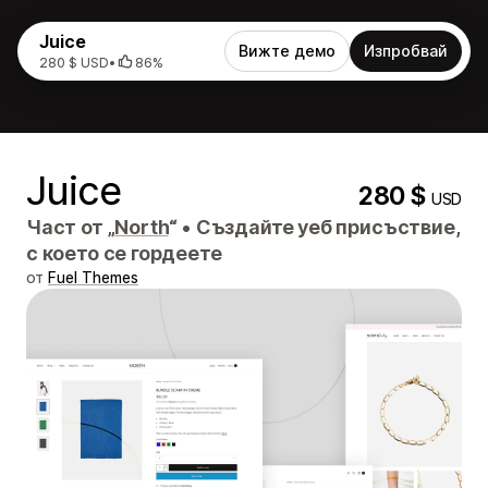
Juice
Вижте демо
Изпробвай
280 $ USD
•
86%
Juice
280 $
USD
Част от „
North
“
•
Създайте уеб присъствие,
с което се гордеете
от
Fuel Themes