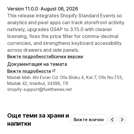
Version 11.0.0
•
August 06, 2026
This release integrates Shopify Standard Events so
analytics and pixel apps can track storefront activity
natively, upgrades GSAP to 3.15.0 with cleaner
licensing, fixes the price filter for comma-decimal
currencies, and strengthens keyboard accessibility
across drawers and side panels.
Вижте подробности
Всички версии
Документация на темата
Вижте подробности
Данни за връзка с дизайнера
Maslak Mah. Ahi Evran Cd. Ofis Bloku 4, Kat 7, Ofis No:755,
Maslak 42, Istanbul, 34398, TR
shopify-support@fuelthemes.net
Още теми за храни и
Вижте всички
напитки