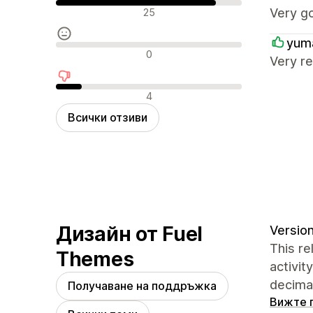
Положителни отзиви
Very g
25
yum
Неутрални отзиви
0
Very re
Отрицателни отзиви
4
Всички отзиви
Дизайн от Fuel
Version
This re
Themes
activit
decimal
Получаване на поддръжка
Вижте 