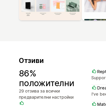
Отзиви
86%
Rept
Support
положителни
Dre
29 отзива за всички
I've be
предварителни настройки
Mat