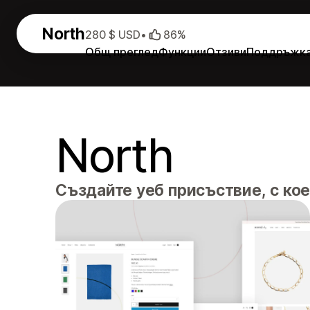
North
280 $ USD
•
86%
Общ преглед
Функции
Отзиви
Поддръжк
North
Създайте уеб присъствие, с кое