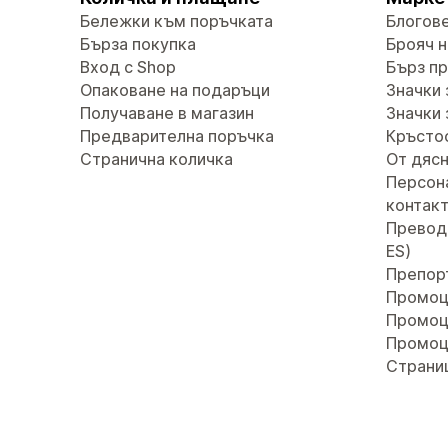
Бележки към поръчката
Блогов
Бърза покупка
Брояч н
Вход с Shop
Бърз п
Опаковане на подаръци
Значки 
Получаване в магазин
Значки 
Предварителна поръчка
Кръсто
Странична количка
От дясн
Персон
контак
Преводи 
ES)
Препор
Промоц
Промоц
Промоц
Страни