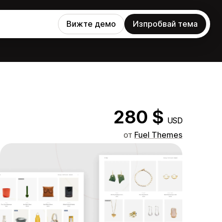
Вижте демо
Изпробвай тема
280 $
USD
от
Fuel Themes