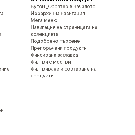
Бутон „Обратно в началото“
та
Йерархична навигация
Мега меню
Навигация на страницата на
т
колекцията
Подобрено търсене
Препоръчани продукти
Фиксирана заглавка
Филтри с мостри
ение
Филтриране и сортиране на
продукти
ри