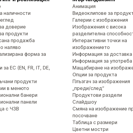
е
Анимация
а наличности
Видеоклипове за продук
реглед
Галерии с изображения
за доверие
Изображения с висока
за продукти
разделителна способнос
сана продажба
Интерактивни точки на
о наляво
изображението
ализирана форма за
Информация за доставка
т
Информация за употреба
за ЕС (EN, FR, IT, DE,
Мащабиране на изображ
Опции за продукта
ъчани продукти
Плъзгач за изображения
ии в менюто
„преди/след“
ионални банери
Продуктови раздели
ионални панели
Слайдшоу
ца с ЧЗВ
Смяна на изображение п
посочване
Таблица с размери
Цветни мостри