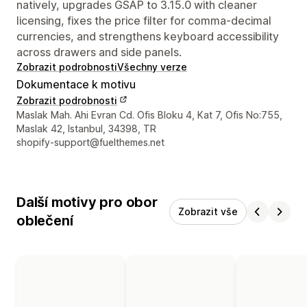
natively, upgrades GSAP to 3.15.0 with cleaner
licensing, fixes the price filter for comma-decimal
currencies, and strengthens keyboard accessibility
across drawers and side panels.
Zobrazit podrobnosti
Všechny verze
Dokumentace k motivu
Zobrazit podrobnosti
Kontaktní údaje designéra
Maslak Mah. Ahi Evran Cd. Ofis Bloku 4, Kat 7, Ofis No:755,
Maslak 42, Istanbul, 34398, TR
shopify-support@fuelthemes.net
Další motivy pro obor
Zobrazit vše
oblečení