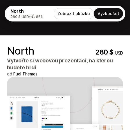
North
Zobrazit ukázku
Vyzkoušet
280 $ USD
•
86%
North
280 $
USD
Vytvořte si webovou prezentaci, na kterou
budete hrdí
od
Fuel Themes