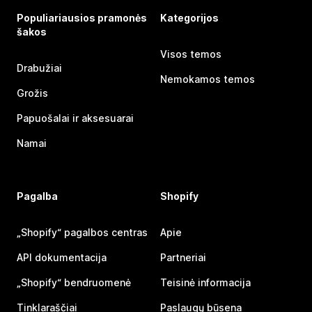
Populiariausios pramonės
Kategorijos
šakos
Visos temos
Drabužiai
Nemokamos temos
Grožis
Papuošalai ir aksesuarai
Namai
Pagalba
Shopify
„Shopify“ pagalbos centras
Apie
API dokumentacija
Partneriai
„Shopify“ bendruomenė
Teisinė informacija
Tinklaraščiai
Paslaugų būsena