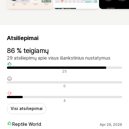
Atsiliepimai
86 % teigiamų
29 atsiliepimų apie visus išankstinius nustatymus
Teigiami atsiliepimai
25
Neutralūs atsiliepimai
0
Neigiami atsiliepimai
4
Visi atsiliepimai
Reptile World
Apr 29, 2026