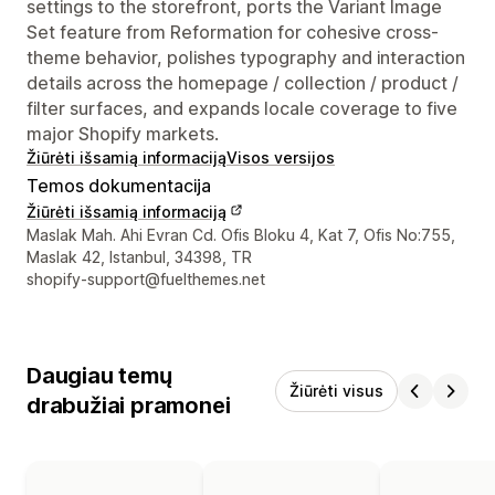
settings to the storefront, ports the Variant Image
Set feature from Reformation for cohesive cross-
theme behavior, polishes typography and interaction
details across the homepage / collection / product /
filter surfaces, and expands locale coverage to five
major Shopify markets.
Žiūrėti išsamią informaciją
Visos versijos
Temos dokumentacija
Žiūrėti išsamią informaciją
Kūrėjo kontaktiniai duomenys
Maslak Mah. Ahi Evran Cd. Ofis Bloku 4, Kat 7, Ofis No:755,
Maslak 42, Istanbul, 34398, TR
shopify-support@fuelthemes.net
Daugiau temų
Žiūrėti visus
drabužiai pramonei