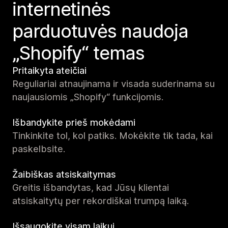
internetinės
parduotuvės naudoja
„Shopify“ temas
Pritaikyta ateičiai
Reguliariai atnaujinama ir visada suderinama su
naujausiomis „Shopify“ funkcijomis.
Išbandykite prieš mokėdami
Tinkinkite tol, kol patiks. Mokėkite tik tada, kai
paskelbsite.
Žaibiškas atsiskaitymas
Greitis išbandytas, kad Jūsų klientai
atsiskaitytų per rekordiškai trumpą laiką.
Išsaugokite visam laikui