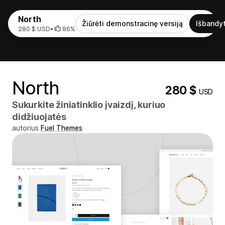
North
Žiūrėti demonstracinę versiją
Išbandyt
280 $ USD
•
86%
North
280 $
USD
Sukurkite žiniatinklio įvaizdį, kuriuo
didžiuojatės
autorius
Fuel Themes