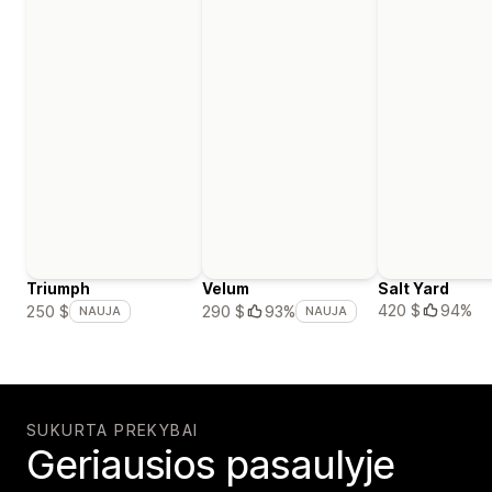
Triumph
Velum
Salt Yard
420 $
94%
250 $
290 $
93%
NAUJA
NAUJA
SUKURTA PREKYBAI
Geriausios pasaulyje