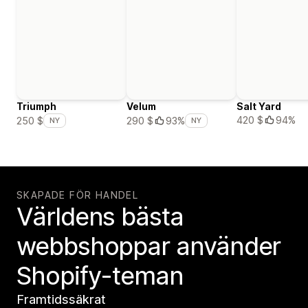
Triumph
Velum
Salt Yard
420 $
94%
250 $
290 $
93%
NY
NY
SKAPADE FÖR HANDEL
Världens bästa
webbshoppar använder
Shopify-teman
Framtidssäkrat