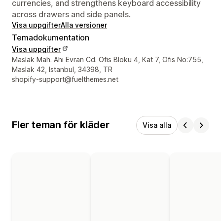
currencies, and strengthens keyboard accessibility
across drawers and side panels.
Visa uppgifter
Alla versioner
Temadokumentation
Visa uppgifter
Designerns kontaktuppgifter
Maslak Mah. Ahi Evran Cd. Ofis Bloku 4, Kat 7, Ofis No:755,
Maslak 42, Istanbul, 34398, TR
shopify-support@fuelthemes.net
Fler teman för kläder
Visa alla