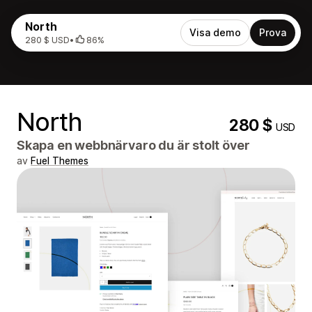
North
Visa demo
Prova
280 $ USD
•
86%
North
280 $
USD
Skapa en webbnärvaro du är stolt över
av
Fuel Themes