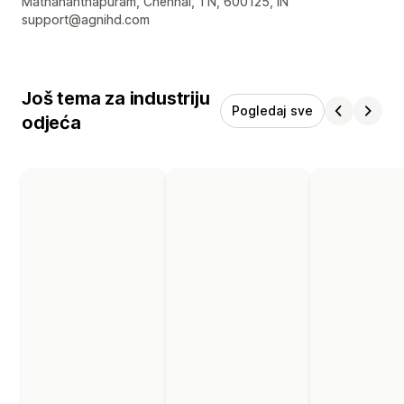
Podaci za kontakt dizajnera
Mathananthapuram, Chennai, TN, 600125, IN
support@agnihd.com
Još tema za industriju
Pogledaj sve
odjeća