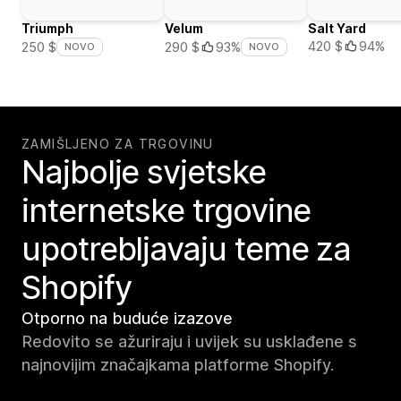
Triumph
Velum
Salt Yard
420 $
94%
250 $
290 $
93%
NOVO
NOVO
ZAMIŠLJENO ZA TRGOVINU
Najbolje svjetske
internetske trgovine
upotrebljavaju teme za
Shopify
Otporno na buduće izazove
Redovito se ažuriraju i uvijek su usklađene s
najnovijim značajkama platforme Shopify.