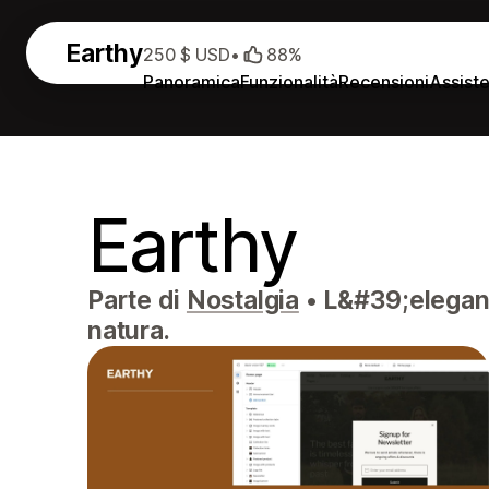
Earthy
250 $ USD
•
88%
Panoramica
Funzionalità
Recensioni
Assist
Earthy
Parte di
Nostalgia
•
L&#39;eleganza
natura.