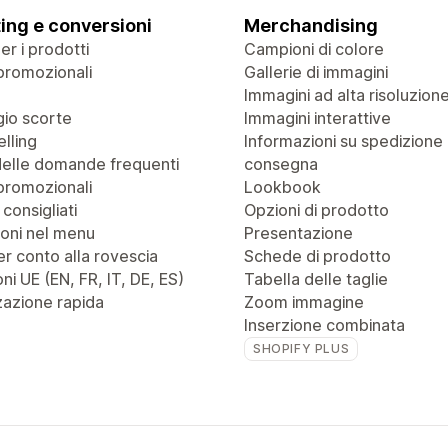
ing e conversioni
Merchandising
r i prodotti
Campioni di colore
promozionali
Gallerie di immagini
Immagini ad alta risoluzion
io scorte
Immagini interattive
lling
Informazioni su spedizione
delle domande frequenti
consegna
promozionali
Lookbook
 consigliati
Opzioni di prodotto
oni nel menu
Presentazione
r conto alla rovescia
Schede di prodotto
ni UE (EN, FR, IT, DE, ES)
Tabella delle taglie
zazione rapida
Zoom immagine
Inserzione combinata
SHOPIFY PLUS