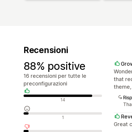
Recensioni
88% positive
Grow
Wonder
16 recensioni per tutte le
that re
preconfigurazioni
theme, 
Ris
Recensioni positive
14
Tha
Recensioni neutrali
Reve
1
Great 