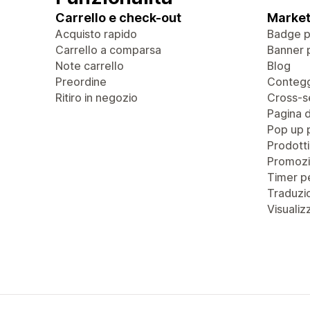
Carrello e check-out
Market
Acquisto rapido
Badge pe
Carrello a comparsa
Banner 
Note carrello
Blog
Preordine
Contegg
Ritiro in negozio
Cross-se
Pagina 
Pop up 
Prodotti
Promozi
Timer pe
Traduzio
Visualiz