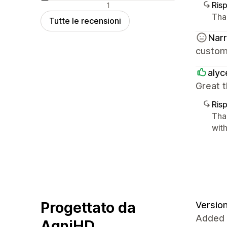
Recensioni negative
Ris
1
Tha
Tutte le recensioni
Nar
custom
alyc
Great t
Ris
Tha
wit
Progettato da
Version
Added 
AgniHD