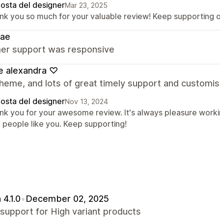
posta del designer
Mar 23, 2025
nk you so much for your valuable review! Keep supporting 
rae
er support was responsive
e alexandra ♡
heme, and lots of great timely support and customi
posta del designer
Nov 13, 2024
nk you for your awesome review. It's always pleasure worki
h people like you. Keep supporting!
 4.1.0
•
December 02, 2025
support for High variant products