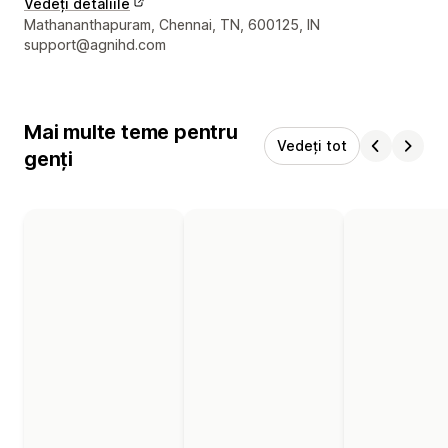
Vedeți detaliile
Detaliile de contact ale designerului
Mathananthapuram, Chennai, TN, 600125, IN
support@agnihd.com
Mai multe teme pentru
Vedeți tot
genți