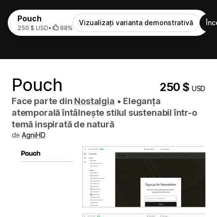
Pouch
Vizualizați varianta demonstrativă
Înc
250 $ USD
•
88%
Pouch
250 $
USD
Face parte din
Nostalgia
•
Eleganța
atemporală întâlnește stilul sustenabil într-o
temă inspirată de natură
de
AgniHD