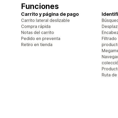
Funciones
Carrito y página de pago
Identi
Carrito lateral deslizable
Búsque
Compra rápida
Desplaza
Notas del carrito
Encabez
Pedido en preventa
Filtrado
Retiro en tienda
product
Megam
Navegac
colecci
Produc
Ruta de