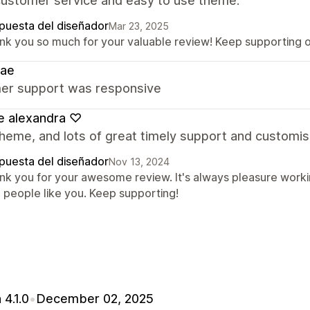
customer service and easy to use theme.
puesta del diseñador
Mar 23, 2025
nk you so much for your valuable review! Keep supporting 
rae
er support was responsive
e alexandra ♡
heme, and lots of great timely support and customi
puesta del diseñador
Nov 13, 2024
nk you for your awesome review. It's always pleasure worki
h people like you. Keep supporting!
 4.1.0
•
December 02, 2025