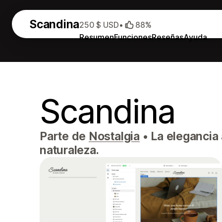
Scandina
250 $ USD
•
88%
Resumen
Funciones
Reseñas
Ayuda
Scandina
Parte de
Nostalgia
•
La elegancia 
naturaleza.