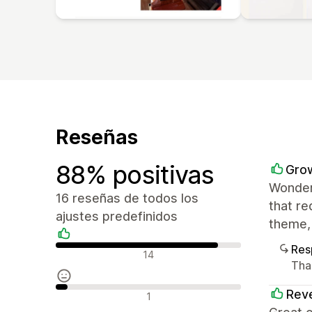
Reseñas
88% positivas
Grow
Wonder
16 reseñas de todos los
that re
ajustes predefinidos
theme, 
Res
Reseñas positivas
14
Tha
Reseñas neutras
Reve
1