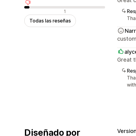
Great 
Reseñas negativas
Res
1
Tha
Todas las reseñas
Nar
custom
alyc
Great t
Res
Tha
wit
Diseñado por
Version