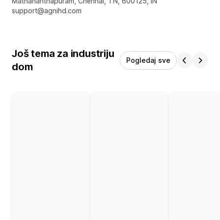
Podaci za kontakt dizajnera
Mathananthapuram, Chennai, TN, 600125, IN
support@agnihd.com
Još tema za industriju
Pogledaj sve
dom