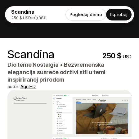
Scandina
Pogledaj demo
Isprobaj
250 $ USD
•
88%
Scandina
250 $
USD
Dio teme
Nostalgia
•
Bezvremenska
elegancija susreće održivi stil u temi
inspiriranoj prirodom
autor:
AgniHD