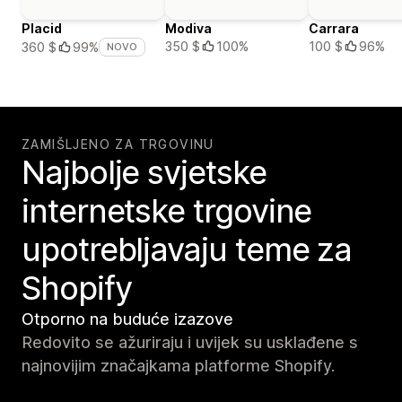
Placid
Modiva
Carrara
350 $
100%
100 $
96%
360 $
99%
NOVO
ZAMIŠLJENO ZA TRGOVINU
Najbolje svjetske
internetske trgovine
upotrebljavaju teme za
Shopify
Otporno na buduće izazove
Redovito se ažuriraju i uvijek su usklađene s
najnovijim značajkama platforme Shopify.