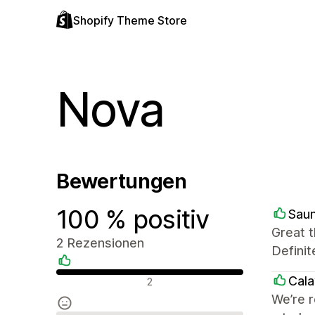
Shopify Theme Store
Nova
Bewertungen
100 % positiv
Sau
Great t
2 Rezensionen
Definit
Positive Bewertungen
Cala
2
We’re r