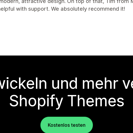
 modern, attractive design. On top of that, Tim from
elpful with support. We absolutely recommend it!
wickeln und mehr v
Shopify Themes
Kostenlos testen