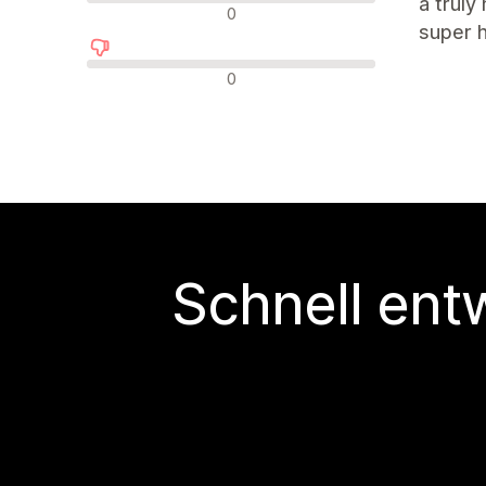
a truly
Neutrale Bewertungen
0
super h
Negative Bewertungen
0
Schnell ent