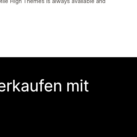
 Mile High Themes is always available and
erkaufen mit