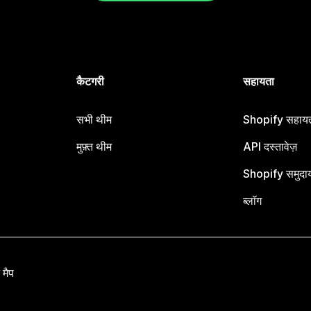
कैटगरी
सहायता
सभी थीम
Shopify सहायता
मुफ़्त थीम
API दस्तावेज़
Shopify समुदा
ब्लॉग
 मैप