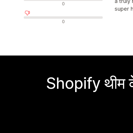
a truly
न्यूट्रल रिव्यू
0
super h
नकारात्मक रिव्यू
0
Shopify थीम के