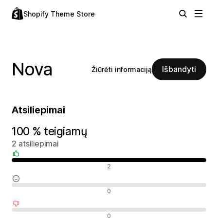
Shopify Theme Store
Nova
Išbandyti
Žiūrėti informaciją
Atsiliepimai
100 % teigiamų
2 atsiliepimai
Teigiami atsiliepimai
2
Neutralūs atsiliepimai
0
Neigiami atsiliepimai
0