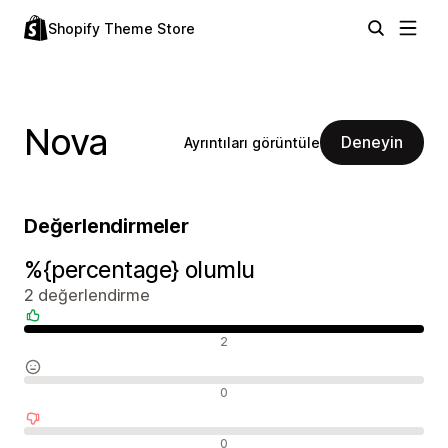
Shopify Theme Store
Nova
Deneyin
Ayrıntıları görüntüle
Değerlendirmeler
%{percentage} olumlu
2 değerlendirme
Olumlu değerlendirmeler
2
Nötr değerlendirmeler
0
Olumsuz değerlendirmeler
0