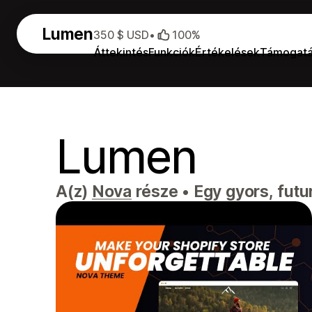
Lumen
350 $ USD
•
100%
Áttekintés
Funkciók
Értékelések
Támogat
Lumen
A(z)
Nova
része
•
Egy gyors, futu