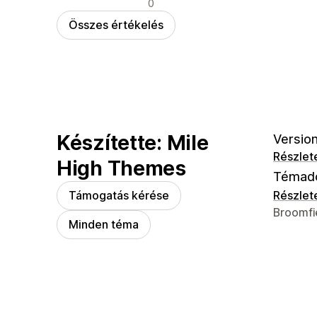
Negatív értékelések
0
Összes értékelés
Készítette: Mile
Version
Részlet
High Themes
Témad
Támogatás kérése
Részlet
Dizájner
Broomfi
Minden téma