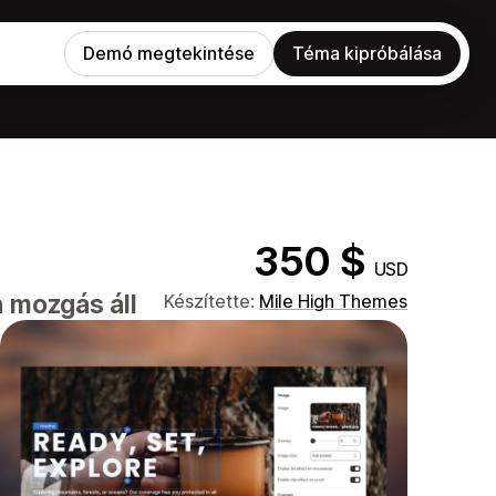
Demó megtekintése
Téma kipróbálása
350 $
USD
 mozgás áll
Készítette:
Mile High Themes