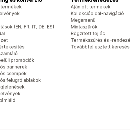
t termékek
Ajánlott termékek
jelvények
Kollekcióoldal-navigáció
Megamenü
tások (EN, FR, IT, DE, ES)
Mintaszűrők
dal
Rögzített fejléc
ézet
Termékszűrés és -rendez
értékesítés
Továbbfejlesztett keresés
számláló
elüli promóciók
ós bannerek
iós csempék
ós felugró ablakok
gjelenések
jelvények
zámláló