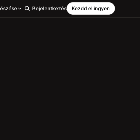
észése
Bejelentkezés
Kezdd el ingyen