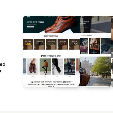
ted
n