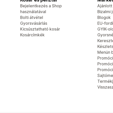
Bejelentkezés a Shop
Ajánlot
használatával
Bizalmi 
Bolti átvétel
Blogok
Gyorsvásárlás
EU-fordí
Kicsúsztatható kosár
GYIK-ol
Kosárcímkék
Gyorsn
Kereszt
Készlet
Menün b
Promóci
Promóc
Promóci
Sajtóme
Termék
Visszas