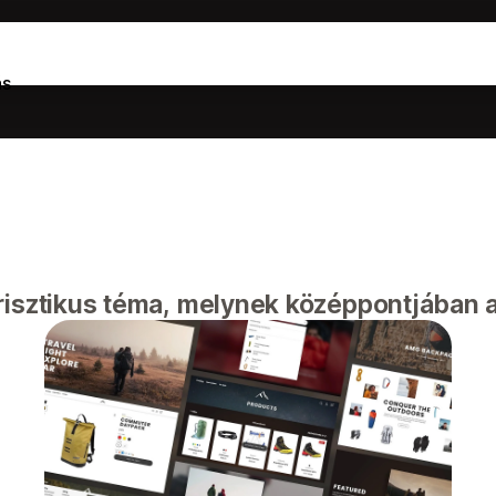
ás
risztikus téma, melynek középpontjában a