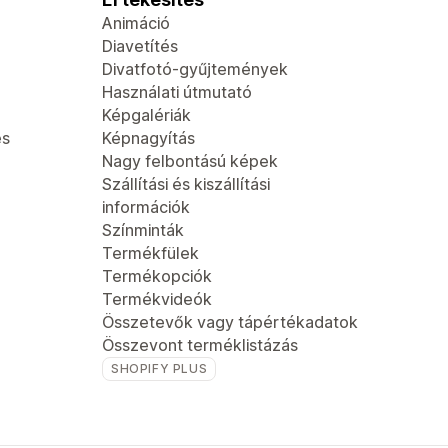
Animáció
Diavetítés
Divatfotó-gyűjtemények
Használati útmutató
Képgalériák
és
Képnagyítás
Nagy felbontású képek
Szállítási és kiszállítási
információk
Színminták
Termékfülek
Termékopciók
Termékvideók
Összetevők vagy tápértékadatok
Összevont terméklistázás
SHOPIFY PLUS