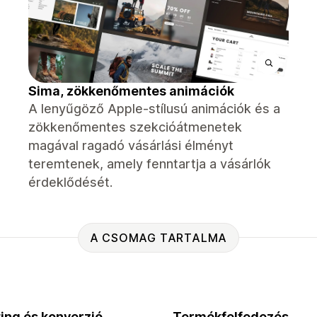
Sima, zökkenőmentes animációk
A lenyűgöző Apple-stílusú animációk és a
zökkenőmentes szekcióátmenetek
magával ragadó vásárlási élményt
teremtenek, amely fenntartja a vásárlók
érdeklődését.
A CSOMAG TARTALMA
ing és konverzió
Termékfelfedezés