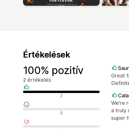
Értékelések
100% pozitív
Sau
Great t
2 értékelés
Definit
Pozitív értékelések
Cala
2
We’re r
a truly
Semleges értékelések
0
super h