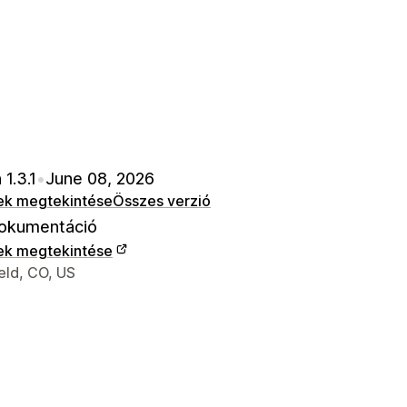
 1.3.1
•
June 08, 2026
ek megtekintése
Összes verzió
okumentáció
ek megtekintése
 kapcsolattartási adatai
eld, CO, US