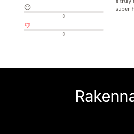
a truly
super h
Neutraalit arvostelut
0
Negatiiviset arvostelut
0
Rakenna