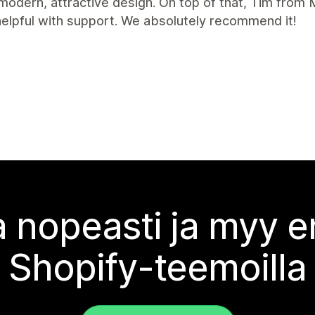
 modern, attractive design. On top of that, Tim from
elpful with support. We absolutely recommend it!
 nopeasti ja myy
Shopify-teemoilla