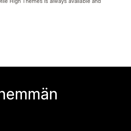
 Mile High Themes is always available and
 enemmän