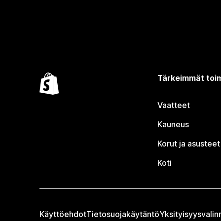
Tärkeimmät toim
Vaatteet
Kauneus
Korut ja asusteet
Koti
Käyttöehdot
Tietosuojakäytäntö
Yksityisyysvalin