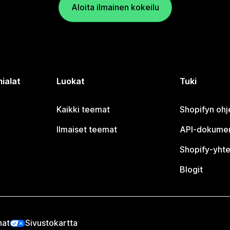
Aloita ilmainen kokeilu
ialat
Luokat
Tuki
Kaikki teemat
Shopifyn oh
Ilmaiset teemat
API-dokumen
Shopify-yhte
Blogit
nat
Sivustokartta