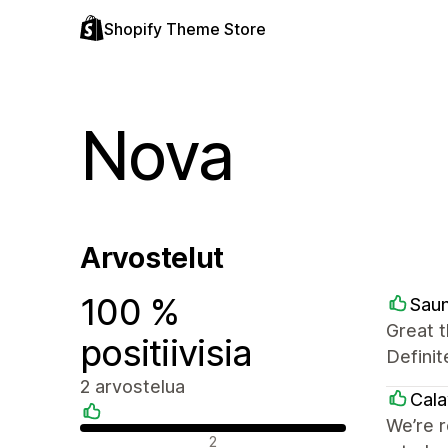
Shopify Theme Store
Nova
Arvostelut
100 %
Sau
Great t
positiivisia
Definit
2 arvostelua
Cala
We’re r
Positiiviset arvostelut
2