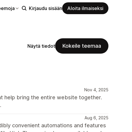
eemoja
Kirjaudu sisään
Aloita ilmaiseksi
Kokeile teemaa
Näytä tiedot
Nov 4, 2025
t help bring the entire website together.
.
Aug 6, 2025
redibly convenient automations and features