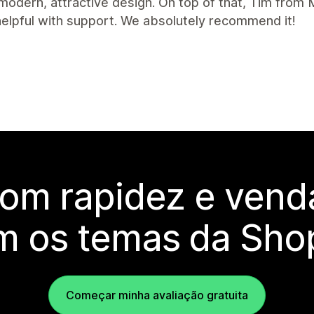
 modern, attractive design. On top of that, Tim from
elpful with support. We absolutely recommend it!
com rapidez e vend
m os temas da Shop
Começar minha avaliação gratuita