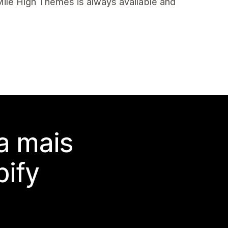
 Mile High Themes is always available and
a mais
ify