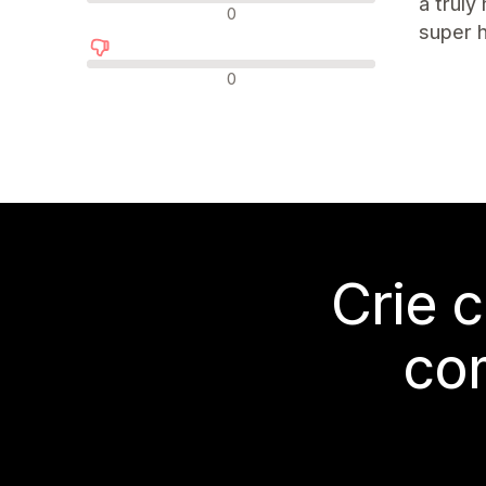
a truly
Avaliações neutras
0
super h
Avaliações negativas
0
Crie 
co