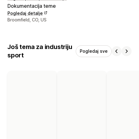
Dokumentacija teme
Pogledaj detalje
Podaci za kontakt dizajnera
Broomfield, CO, US
Još tema za industriju
Pogledaj sve
sport