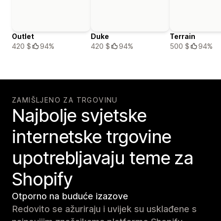
Outlet
Duke
Terrain
420 $
94%
420 $
94%
500 $
94%
ZAMIŠLJENO ZA TRGOVINU
Najbolje svjetske
internetske trgovine
upotrebljavaju teme za
Shopify
Otporno na buduće izazove
Redovito se ažuriraju i uvijek su usklađene s