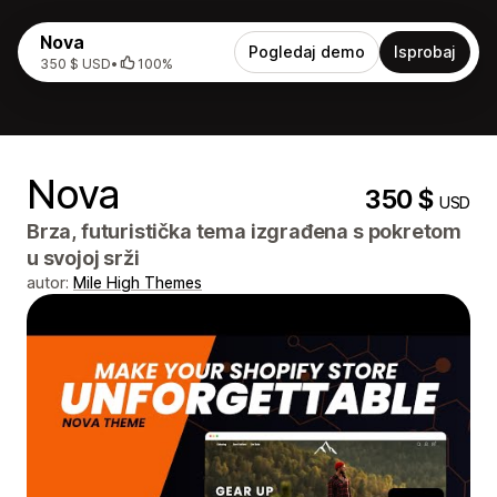
Nova
Pogledaj demo
Isprobaj
350 $ USD
•
100%
Nova
350 $
USD
Brza, futuristička tema izgrađena s pokretom
u svojoj srži
autor:
Mile High Themes