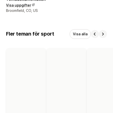
Visa uppgifter
Designerns kontaktuppgifter
Broomfield, CO, US
Fler teman för sport
Visa alla