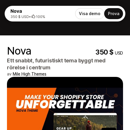
Nova
Visa demo
Prova
350 $ USD
•
100%
Nova
350 $
USD
Ett snabbt, futuristiskt tema byggt med
rörelse i centrum
av
Mile High Themes