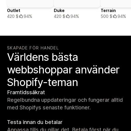
Outlet
Duke
Terrain
420 $
94%
420 $
94%
500 $
94%
SKAPADE FÖR HANDEL
Världens bästa
webbshoppar använder
Shopify-teman
Framtidssäkrat
Regelbundna uppdateringar och fungerar alltid
med Shopifys senaste funktioner.
Testa innan du betalar
Anpassa tills du gillar det. Betala först när du