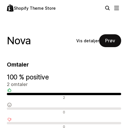
Shopify Theme Store
Nova
Prøv
Vis detaljer
Omtaler
100 % positive
2 omtaler
Positive omtaler
2
Nøytrale omtaler
0
Negative omtaler
0