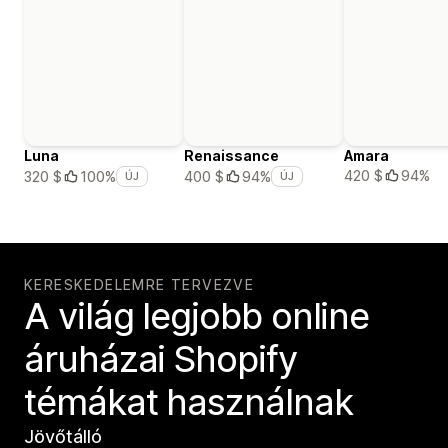
Luna
Renaissance
Amara
420 $
94%
320 $
100%
400 $
94%
ÚJ
ÚJ
KERESKEDELEMRE TERVEZVE
A világ legjobb online
áruházai Shopify
témákat használnak
Jövőtálló