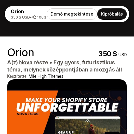
Orion
Demó megtekintése
Kipróbálás
350 $ USD
•
100%
Orion
350 $
USD
A(z)
Nova
része
•
Egy gyors, futurisztikus
téma, melynek középpontjában a mozgás áll
Készítette:
Mile High Themes