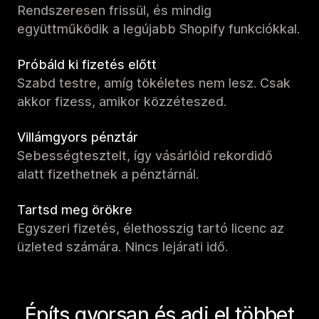
Rendszeresen frissül, és mindig
együttműködik a legújabb Shopify funkciókkal.
Próbáld ki fizetés előtt
Szabd testre, amíg tökéletes nem lesz. Csak
akkor fizess, amikor közzéteszed.
Villámgyors pénztár
Sebességtesztelt, így vásárlóid rekordidő
alatt fizethetnek a pénztárnál.
Tartsd meg örökre
Egyszeri fizetés, élethosszig tartó licenc az
üzleted számára. Nincs lejárati idő.
Építs gyorsan és adj el többet