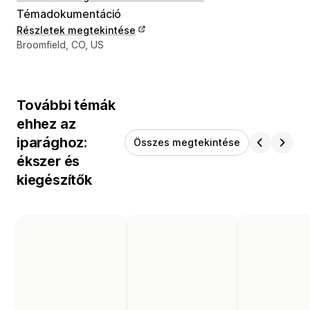
Témadokumentáció
Részletek megtekintése
Dizájner kapcsolattartási adatai
Broomfield, CO, US
További témák
ehhez az
iparághoz:
Összes megtekintése
ékszer és
kiegészítők