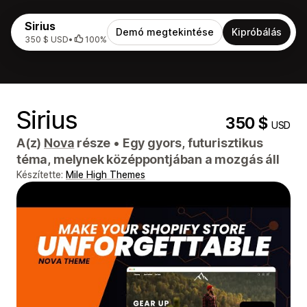
Sirius
Demó megtekintése
Kipróbálás
350 $ USD
•
100%
Sirius
350 $
USD
A(z)
Nova
része
•
Egy gyors, futurisztikus
téma, melynek középpontjában a mozgás áll
Készítette:
Mile High Themes