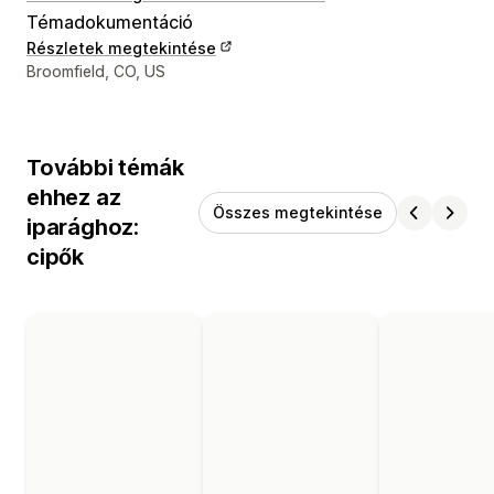
Témadokumentáció
Részletek megtekintése
Dizájner kapcsolattartási adatai
Broomfield, CO, US
További témák
ehhez az
Összes megtekintése
iparághoz:
cipők