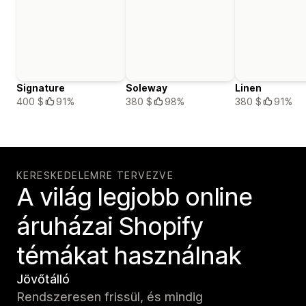
Signature
Soleway
Linen
400 $
91%
380 $
98%
380 $
91%
KERESKEDELEMRE TERVEZVE
A világ legjobb online
áruházai Shopify
témákat használnak
Jövőtálló
Rendszeresen frissül, és mindig