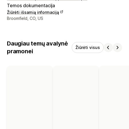
Temos dokumentacija
Žiūrėti išsamią informaciją
Kūrėjo kontaktiniai duomenys
Broomfield, CO, US
Daugiau temų avalynė
Žiūrėti visus
pramonei