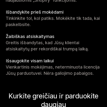
naujausiomis „Shopify“ funkcijomis.
Išbandykite prieš mokėdami
Tinkinkite tol, kol patiks. Mokėkite tik tada, kai
paskelbsite.
Žaibiškas atsiskaitymas
Greitis išbandytas, kad Jūsų klientai
atsiskaitytų per rekordiškai trumpą laiką.
Išsaugokite visam laikui
Vienkartinis mokėjimas, neterminuota licencija
Jūsų parduotuvei. Nėra galiojimo pabaigos.
Kurkite greičiau ir parduokite
daugiau