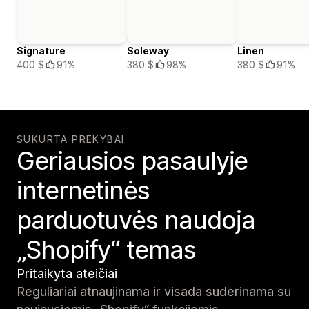
Signature
Soleway
Linen
400 $
91%
380 $
98%
380 $
91%
SUKURTA PREKYBAI
Geriausios pasaulyje
internetinės
parduotuvės naudoja
„Shopify“ temas
Pritaikyta ateičiai
Reguliariai atnaujinama ir visada suderinama su