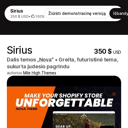
Sirius
Žiūrėti demonstracinę versiją
Išbandy
350 $ USD
•
100%
Sirius
350 $
USD
Dalis temos „
Nova
“
•
Greita, futuristinė tema,
sukurta judesio pagrindu
autorius
Mile High Themes