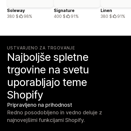
Soleway
Signature
Linen
380 $
98%
400 $
91%
380 $
91%
USTVARJENO ZA TRGOVANJE
Najboljše spletne
trgovine na svetu
uporabljajo teme
Shopify
Pripravljeno na prihodnost
Redno posodobljeno in vedno deluje z
najnovejšimi funkcijami Shopify.