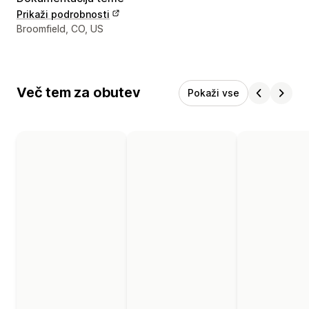
Prikaži podrobnosti
Podatki za stik z oblikovalcem
Broomfield, CO, US
Več tem za obutev
Pokaži vse