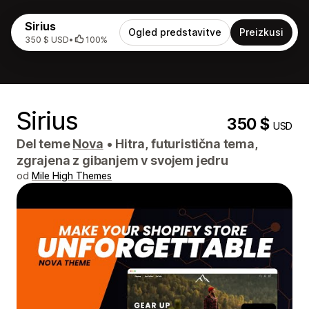
Sirius
Ogled predstavitve
Preizkusi
350 $ USD
•
100%
Sirius
350 $
USD
Del teme
Nova
•
Hitra, futuristična tema,
zgrajena z gibanjem v svojem jedru
od
Mile High Themes