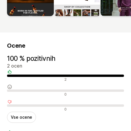
Ocene
100 % pozitivnih
2 ocen
Pozitivne ocene
2
Nevtralne ocene
0
Negativne ocene
0
Vse ocene