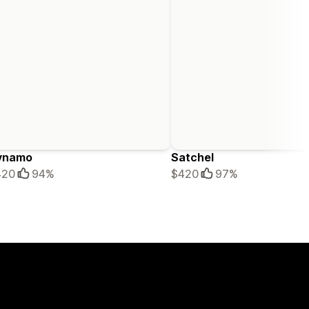
ynamo
Satchel
420
94%
$420
97%