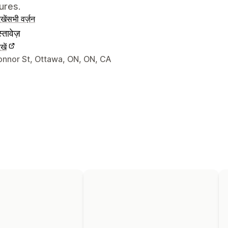
ures.
खें
सभी वर्ज़न
्तावेज़
खें
े संपर्क की जानकारी
onnor St, Ottawa, ON, ON, CA