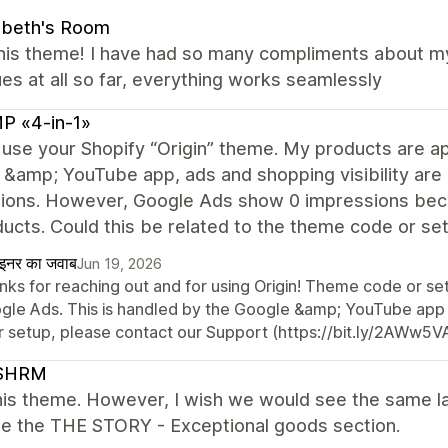
abeth's Room
this theme! I have had so many compliments about m
es at all so far, everything works seamlessly
P «4-in-1»
I use your Shopify “Origin” theme. My products are 
&amp; YouTube app, ads and shopping visibility are
ctions. However, Google Ads show 0 impressions bec
ucts. Could this be related to the theme code or sett
ाइनर का जवाब
Jun 19, 2026
nks for reaching out and for using Origin! Theme code or se
gle Ads. This is handled by the Google &amp; YouTube app
r setup, please contact our Support (https://bit.ly/2AWw5VA
SHRM
his theme. However, I wish we would see the same la
te the THE STORY - Exceptional goods section.