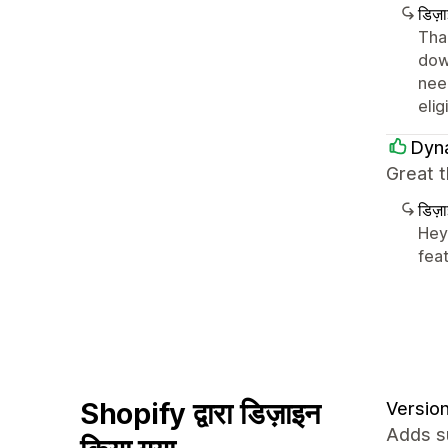
डिज़
Than
dow
nee
elig
Dyn
Great t
डिज़
Hey 
fea
Shopify द्वारा डिज़ाइन
Version
Adds su