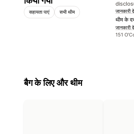
किया गया
disclos
जानकारी दे
सहायता पाएं
सभी थीम
थीम के दस
जानकारी दे
डिज़ाइनर क
151 O’C
बैग के लिए और थीम