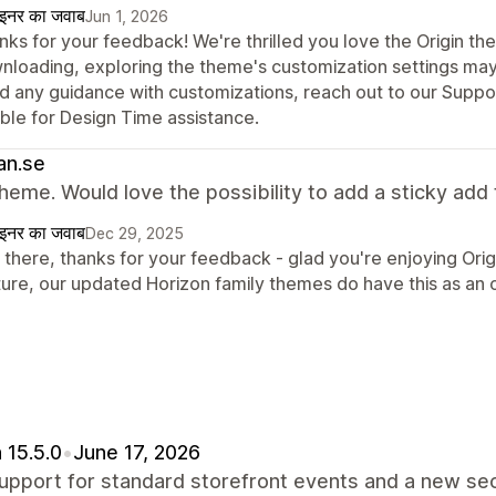
ाइनर का जवाब
Jun 1, 2026
ks for your feedback! We're thrilled you love the Origin th
nloading, exploring the theme's customization settings may 
d any guidance with customizations, reach out to our Suppor
ible for Design Time assistance.
an.se
heme. Would love the possibility to add a sticky add 
ाइनर का जवाब
Dec 29, 2025
there, thanks for your feedback - glad you're enjoying Origi
ture, our updated Horizon family themes do have this as an 
 15.5.0
•
June 17, 2026
pport for standard storefront events and a new sec