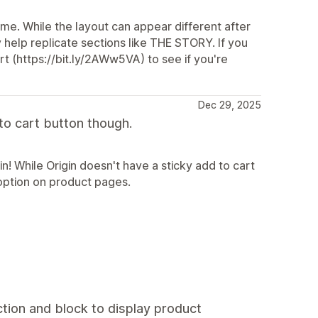
eme. While the layout can appear different after
help replicate sections like THE STORY. If you
t (https://bit.ly/2AWw5VA) to see if you're
Dec 29, 2025
to cart button though.
n! While Origin doesn't have a sticky add to cart
option on product pages.
tion and block to display product