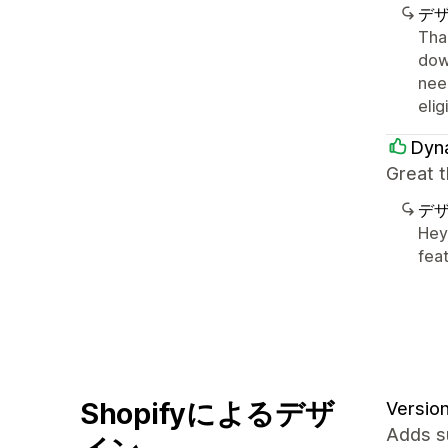
デ
Than
dow
nee
elig
Dyn
Great t
デ
Hey 
fea
Shopifyによるデザ
Version
Adds su