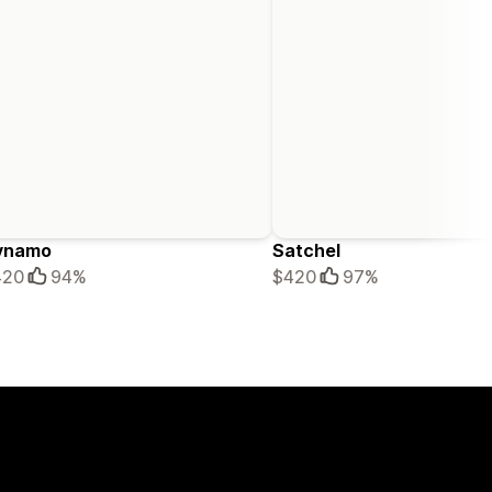
ynamo
Satchel
420
94%
$420
97%