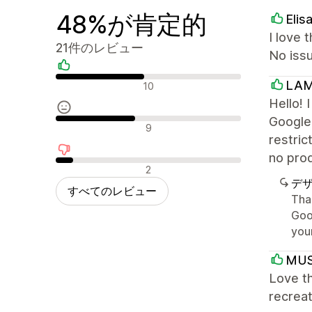
48%が肯定的
Elis
I love 
21件のレビュー
No issu
肯定的なレビュー
LAM
10
Hello! 
Google 
中間的なレビュー
9
restri
no prod
否定的なレビュー
2
デ
すべてのレビュー
Tha
Goo
you
MU
Love t
recrea