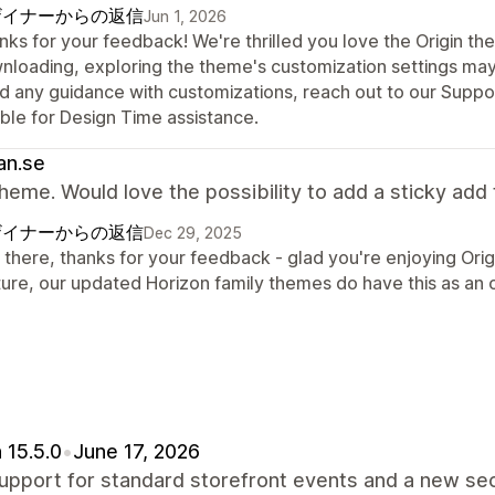
ザイナーからの返信
Jun 1, 2026
ks for your feedback! We're thrilled you love the Origin th
nloading, exploring the theme's customization settings may 
d any guidance with customizations, reach out to our Suppor
ible for Design Time assistance.
an.se
heme. Would love the possibility to add a sticky add 
ザイナーからの返信
Dec 29, 2025
there, thanks for your feedback - glad you're enjoying Origi
ture, our updated Horizon family themes do have this as an 
 15.5.0
•
June 17, 2026
pport for standard storefront events and a new sec