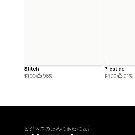
Stitch
Prestige
$100
96%
$400
91%
ビジネスのために緻密に設計