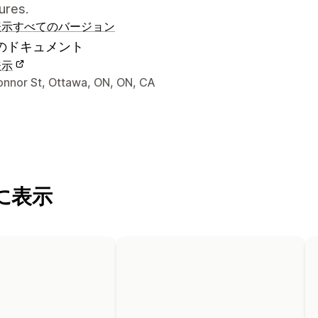
ures.
表示
すべてのバージョン
のドキュメント
表示
ナーの連絡先情報
onnor St, Ottawa, ON, ON, CA
に表示