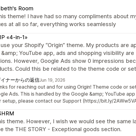
abeth's Room
this theme! I have had so many compliments about m
es at all so far, everything works seamlessly
P «4-in-1»
I use your Shopify “Origin” theme. My products are 
&amp; YouTube app, ads and shopping visibility are
ctions. However, Google Ads show 0 impressions bec
ucts. Could this be related to the theme code or sett
ザイナーからの返信
Jun 19, 2026
nks for reaching out and for using Origin! Theme code or se
gle Ads. This is handled by the Google &amp; YouTube app
r setup, please contact our Support (https://bit.ly/2AWw5VA
SHRM
his theme. However, I wish we would see the same la
te the THE STORY - Exceptional goods section.