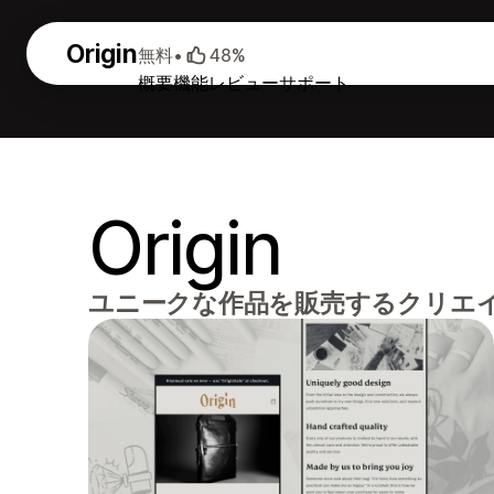
Origin
無料
•
48%
概要
機能
レビュー
サポート
Origin
ユニークな作品を販売するクリエ