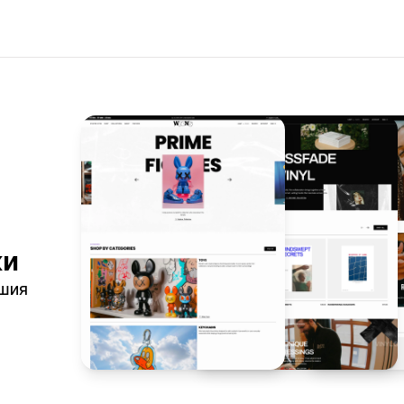
ки
ашия