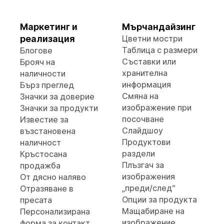
Маркетинг и
Мърчандайзинг
реализация
Цветни мостри
Таблица с размери
Блогове
Съставки или
Брояч на
хранителна
наличности
информация
Бърз преглед
Смяна на
Значки за доверие
изображение при
Значки за продукти
посочване
Известие за
Слайдшоу
възстановена
Продуктови
наличност
раздели
Кръстосана
Плъзгач за
продажба
изображения
От дясно наляво
„преди/след“
Отразяване в
Опции за продукта
пресата
Мащабиране на
Персонализирана
изображение
форма за контакт