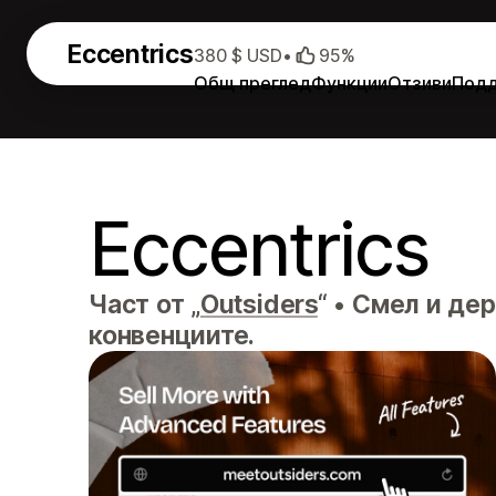
Eccentrics
380 $ USD
•
95%
Общ преглед
Функции
Отзиви
Под
Eccentrics
Част от „
Outsiders
“
•
Смел и дерз
конвенциите.