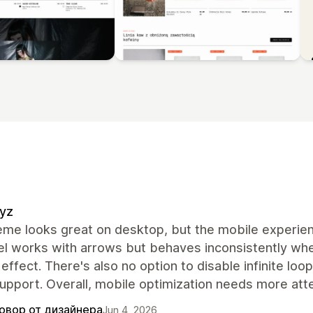
yz
eme looks great on desktop, but the mobile experie
el works with arrows but behaves inconsistently whe
 effect. There's also no option to disable infinite loo
upport. Overall, mobile optimization needs more atte
овор от дизайнера
Jun 4, 2026