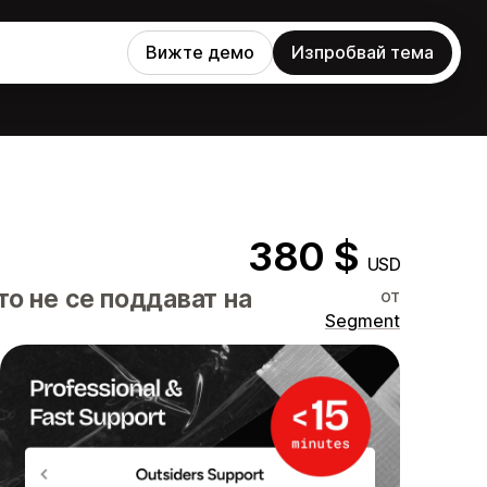
Вижте демо
Изпробвай тема
380 $
USD
то не се поддават на
от
Segment