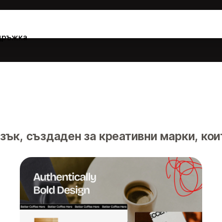
дръжка
ък, създаден за креативни марки, кои