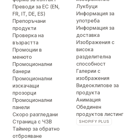
Лукбуци
Преводи за ЕС (EN,
Информация за
FR, IT, DE, ES)
употреба
Препоръчани
Информация за
продукти
доставка
Проверка на
Изображения с
възрастта
висока
Промоции в
разделителна
менюто
способност
Промоционални
Галерии с
банери
изображения
Промоционални
Видеоклипове за
изскачащи
продукта
прозорци
Анимация
Промоционални
Обединен
панели
продуктов листинг
Скоро разгледани
Страница с ЧЗВ
SHOPIFY PLUS
Таймер за обратно
отброяване