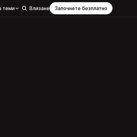
а теми
Влизане
Започнете безплатно