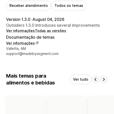
Receber atendimento
Todos os temas
Version 1.3.0
•
August 04, 2026
Outsiders 1.3.0 introduces several improvements
Ver informações
Todas as versões
Documentação de temas
Ver informações
Informações de contato do designer
Valletta, AM
support@madebysegment.com
Mais temas para
Ver tudo
alimentos e bebidas