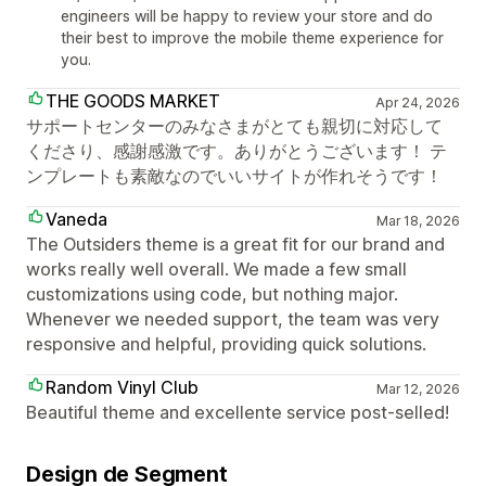
engineers will be happy to review your store and do
their best to improve the mobile theme experience for
you.
THE GOODS MARKET
Apr 24, 2026
サポートセンターのみなさまがとても親切に対応して
くださり、感謝感激です。ありがとうございます！ テ
ンプレートも素敵なのでいいサイトが作れそうです！
Vaneda
Mar 18, 2026
The Outsiders theme is a great fit for our brand and
works really well overall. We made a few small
customizations using code, but nothing major.
Whenever we needed support, the team was very
responsive and helpful, providing quick solutions.
Random Vinyl Club
Mar 12, 2026
Beautiful theme and excellente service post-selled!
Design de Segment