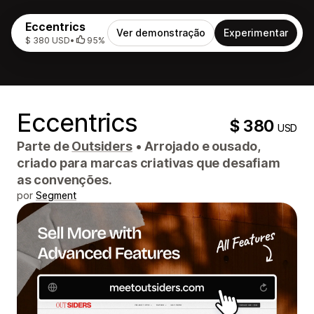
Eccentrics
Ver demonstração
Experimentar
$ 380 USD
•
95%
Eccentrics
$ 380
USD
Parte de
Outsiders
•
Arrojado e ousado,
criado para marcas criativas que desafiam
as convenções.
por
Segment