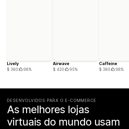
Lively
Airwave
Caffeine
$ 380
98%
$ 420
95%
$ 380
98%
DESENVOLVIDOS PARA O E-COMMERCE
As melhores lojas
virtuais do mundo usam