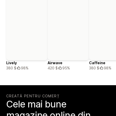
Lively
Airwave
Caffeine
380 $
98%
420 $
95%
380 $
98%
CREATĂ PENTRU COMERȚ
Cele mai bune
magazine online din