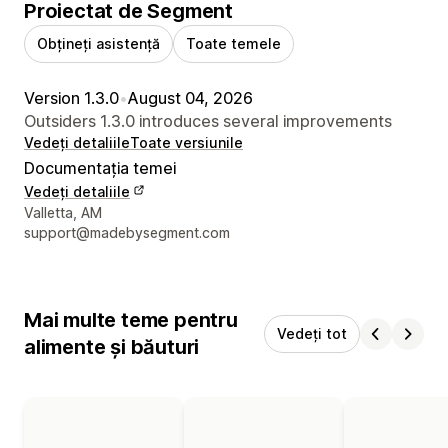
Proiectat de Segment
Obțineți asistență
Toate temele
Version 1.3.0
•
August 04, 2026
Outsiders 1.3.0 introduces several improvements
Vedeți detaliile
Toate versiunile
Documentația temei
Vedeți detaliile
Detaliile de contact ale designerului
Valletta, AM
support@madebysegment.com
Mai multe teme pentru
Vedeți tot
alimente și băuturi