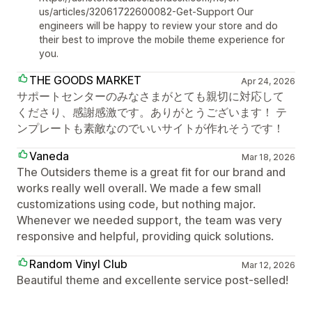
us/articles/32061722600082-Get-Support Our
engineers will be happy to review your store and do
their best to improve the mobile theme experience for
you.
THE GOODS MARKET
Apr 24, 2026
サポートセンターのみなさまがとても親切に対応して
くださり、感謝感激です。ありがとうございます！ テ
ンプレートも素敵なのでいいサイトが作れそうです！
Vaneda
Mar 18, 2026
The Outsiders theme is a great fit for our brand and
works really well overall. We made a few small
customizations using code, but nothing major.
Whenever we needed support, the team was very
responsive and helpful, providing quick solutions.
Random Vinyl Club
Mar 12, 2026
Beautiful theme and excellente service post-selled!