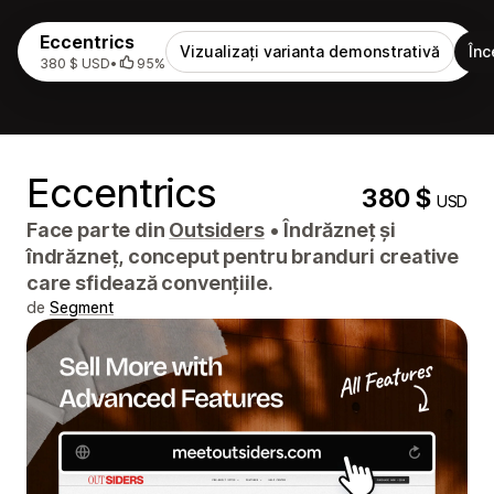
Eccentrics
Vizualizați varianta demonstrativă
Înc
380 $ USD
•
95%
Eccentrics
380 $
USD
Face parte din
Outsiders
•
Îndrăzneț și
îndrăzneț, conceput pentru branduri creative
care sfidează convențiile.
de
Segment