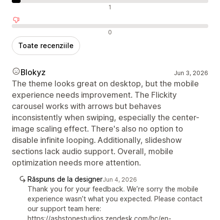
Recenzii neutre
1
Recenzii negative
0
Toate recenziile
Blokyz
Jun 3, 2026
The theme looks great on desktop, but the mobile
experience needs improvement. The Flickity
carousel works with arrows but behaves
inconsistently when swiping, especially the center-
image scaling effect. There's also no option to
disable infinite looping. Additionally, slideshow
sections lack audio support. Overall, mobile
optimization needs more attention.
Răspuns de la designer
Jun 4, 2026
Thank you for your feedback. We’re sorry the mobile
experience wasn’t what you expected. Please contact
our support team here:
https://ashstonestudios.zendesk.com/hc/en-