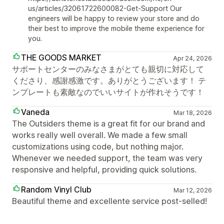
us/articles/32061722600082-Get-Support Our
engineers will be happy to review your store and do
their best to improve the mobile theme experience for
you.
THE GOODS MARKET
Apr 24, 2026
サポートセンターのみなさまがとても親切に対応して
くださり、感謝感激です。ありがとうございます！ テ
ンプレートも素敵なのでいいサイトが作れそうです！
Vaneda
Mar 18, 2026
The Outsiders theme is a great fit for our brand and
works really well overall. We made a few small
customizations using code, but nothing major.
Whenever we needed support, the team was very
responsive and helpful, providing quick solutions.
Random Vinyl Club
Mar 12, 2026
Beautiful theme and excellente service post-selled!