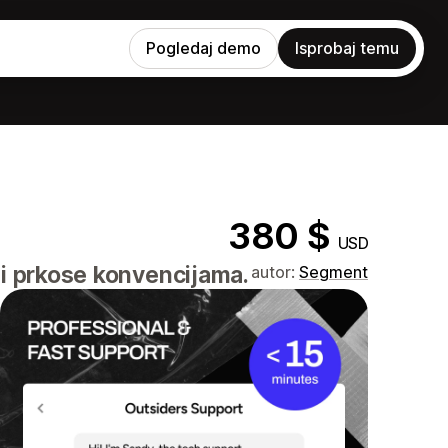
Pogledaj demo
Isprobaj temu
380 $
USD
ji prkose konvencijama.
autor:
Segment