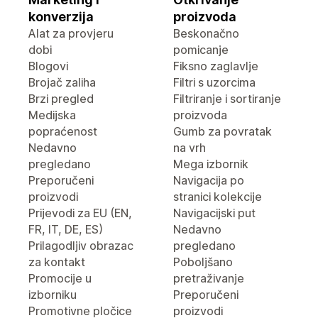
konverzija
proizvoda
Alat za provjeru
Beskonačno
dobi
pomicanje
Blogovi
Fiksno zaglavlje
Brojač zaliha
Filtri s uzorcima
Brzi pregled
Filtriranje i sortiranje
Medijska
proizvoda
popraćenost
Gumb za povratak
Nedavno
na vrh
pregledano
Mega izbornik
Preporučeni
Navigacija po
proizvodi
stranici kolekcije
Prijevodi za EU (EN,
Navigacijski put
FR, IT, DE, ES)
Nedavno
Prilagodljiv obrazac
pregledano
za kontakt
Poboljšano
Promocije u
pretraživanje
izborniku
Preporučeni
Promotivne pločice
proizvodi