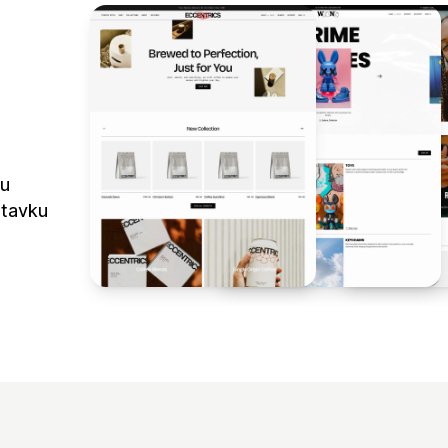
šu
stavku