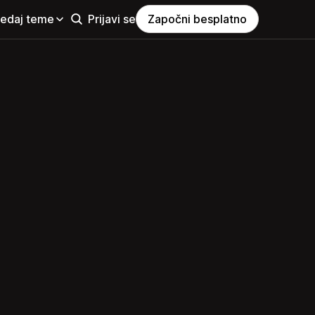
ledaj teme
Prijavi se
Započni besplatno