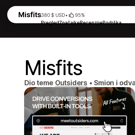
Misfits
380 $ USD
•
95%
Pregled
Značajke
Recenzije
Podrška
Misfits
Dio teme
Outsiders
•
Smion i odva