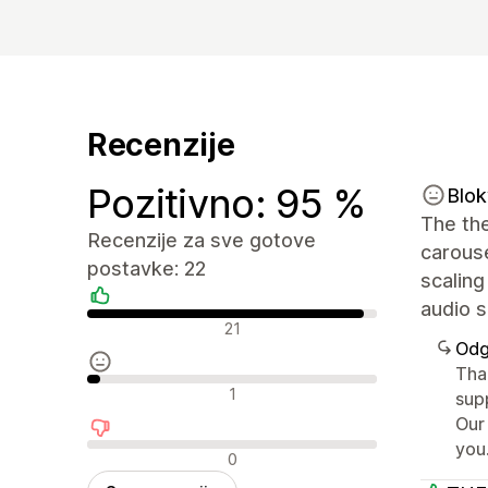
Recenzije
Pozitivno: 95 %
Blok
The th
Recenzije za sve gotove
carous
postavke: 22
scaling
audio s
Pozitivne recenzije
21
Odg
Tha
Neutralne recenzije
1
sup
Our
you
Negativne recenzije
0