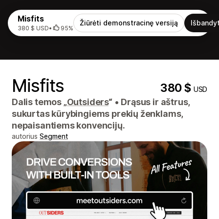
Misfits
Žiūrėti demonstracinę versiją
Išbandyt
380 $ USD
•
95%
Misfits
380 $
USD
Dalis temos „
Outsiders
“
•
Drąsus ir aštrus,
sukurtas kūrybingiems prekių ženklams,
nepaisantiems konvencijų.
autorius
Segment