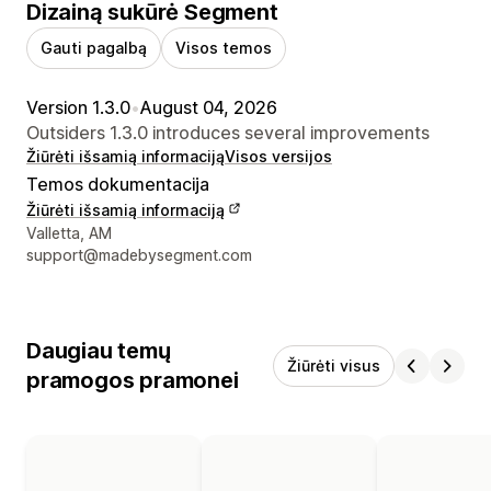
Dizainą sukūrė Segment
Gauti pagalbą
Visos temos
Version 1.3.0
•
August 04, 2026
Outsiders 1.3.0 introduces several improvements
Žiūrėti išsamią informaciją
Visos versijos
Temos dokumentacija
Žiūrėti išsamią informaciją
Kūrėjo kontaktiniai duomenys
Valletta, AM
support@madebysegment.com
Daugiau temų
Žiūrėti visus
pramogos pramonei