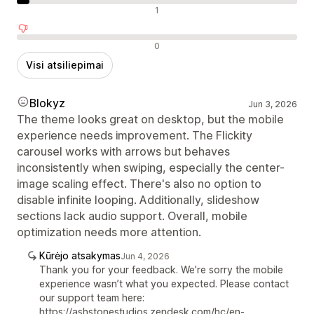
Neutralūs atsiliepimai
1
Neigiami atsiliepimai
0
Visi atsiliepimai
Blokyz
Jun 3, 2026
The theme looks great on desktop, but the mobile
experience needs improvement. The Flickity
carousel works with arrows but behaves
inconsistently when swiping, especially the center-
image scaling effect. There's also no option to
disable infinite looping. Additionally, slideshow
sections lack audio support. Overall, mobile
optimization needs more attention.
Kūrėjo atsakymas
Jun 4, 2026
Thank you for your feedback. We’re sorry the mobile
experience wasn’t what you expected. Please contact
our support team here:
https://ashstonestudios.zendesk.com/hc/en-