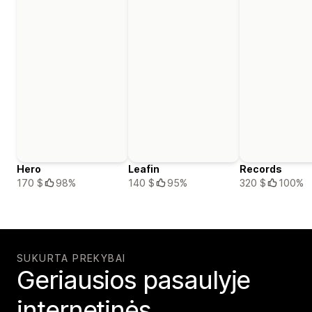
Hero
Leafin
Records
170 $
98%
140 $
95%
320 $
100%
SUKURTA PREKYBAI
Geriausios pasaulyje
internetinės