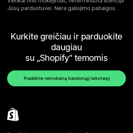
Vienkartinis mokėjimas, neterminuota licencija
Jūsų parduotuvei. Nėra galiojimo pabaigos.
Kurkite greičiau ir parduokite
daugiau
su „Shopify“ temomis
Pradėkite nemokamą bandomąjį laikotarpį