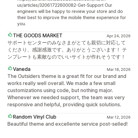
us/articles/32061722600082-Get-Support Our
engineers will be happy to review your store and do
their best to improve the mobile theme experience for
you.
THE GOODS MARKET
Apr 24, 2026
サポートセンターのみなさまがとても親切に対応して
くださり、感謝感激です。ありがとうございます！ テ
ンプレートも素敵なのでいいサイトが作れそうです！
Vaneda
Mar 18, 2026
The Outsiders theme is a great fit for our brand and
works really well overall. We made a few small
customizations using code, but nothing major.
Whenever we needed support, the team was very
responsive and helpful, providing quick solutions.
Random Vinyl Club
Mar 12, 2026
Beautiful theme and excellente service post-selled!