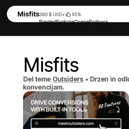
Misfits
380 $ USD
•
95%
Pregled
Funkcije
Ocene
Podpora
Misfits
Del teme
Outsiders
•
Drzen in odl
konvencijam.