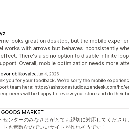
yz
eme looks great on desktop, but the mobile experie
el works with arrows but behaves inconsistently whe
 effect. There's also no option to disable infinite loo
upport. Overall, mobile optimization needs more atte
ovor oblikovalca
Jun 4, 2026
nk you for your feedback. We’re sorry the mobile experien
port team here: https://ashstonestudios.zendesk.com/hc
 engineers will be happy to review your store and do their 
.
 GOODS MARKET
トセンターのみなさまがとても親切に対応してくださり
ートも素敵なのでいいサイトが作れそうです！