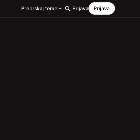
Prebrskaj teme
Prijava
Prijava