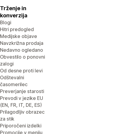
Trženje in
konverzija
Blogi
Hitri predogled
Medijske objave
Navzkrižna prodaja
Nedavno ogledano
Obvestilo o ponovni
zalogi
Od desne proti levi
Odštevalni
časomerilec
Preverjanje starosti
Prevodi v jezike EU
(EN, FR, IT, DE, ES)
Prilagodljiv obrazec
za stik
Priporočeni izdelki
Promocije v meniju