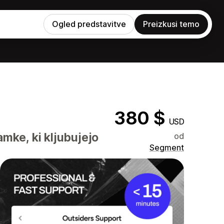
Ogled predstavitve
Preizkusi temo
380 $
USD
mke, ki kljubujejo
od
Segment