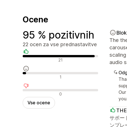
Ocene
95 % pozitivnih
Blok
The th
22 ocen za vse prednastavitve
carous
scaling
Pozitivne ocene
21
audio s
Odg
Nevtralne ocene
1
Tha
sup
Our
Negativne ocene
0
you
Vse ocene
THE
サポー
ンプレ