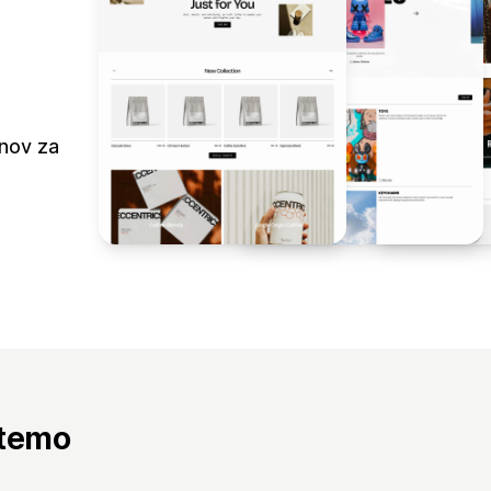
jnov za
 temo