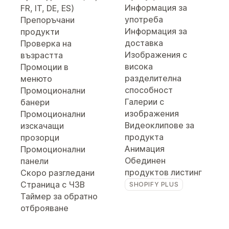
Информация за
FR, IT, DE, ES)
употреба
Препоръчани
Информация за
продукти
доставка
Проверка на
Изображения с
възрастта
висока
Промоции в
разделителна
менюто
способност
Промоционални
Галерии с
банери
изображения
Промоционални
Видеоклипове за
изскачащи
продукта
прозорци
Анимация
Промоционални
Обединен
панели
продуктов листинг
Скоро разгледани
Страница с ЧЗВ
SHOPIFY PLUS
Таймер за обратно
отброяване