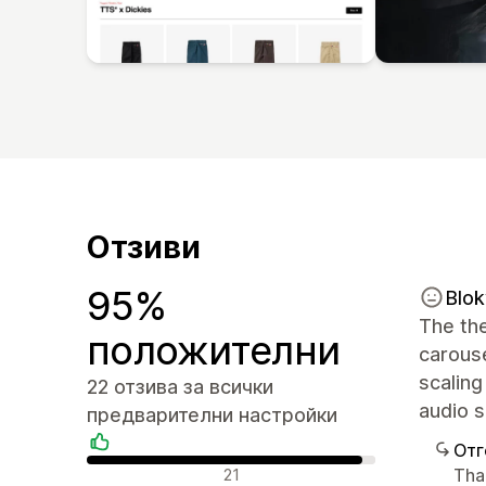
Отзиви
95%
Blok
The th
положителни
carous
scaling
22 отзива за всички
audio s
предварителни настройки
Отг
Положителни отзиви
Tha
21