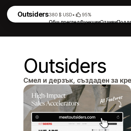
Outsiders
380 $ USD
•
95%
Общ преглед
Функции
Отзиви
Подд
Outsiders
Смел и дерзък, създаден за кре