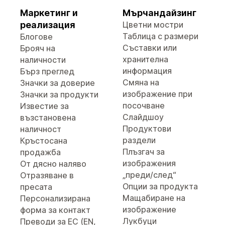
Маркетинг и
Мърчандайзинг
реализация
Цветни мостри
Таблица с размери
Блогове
Съставки или
Брояч на
хранителна
наличности
информация
Бърз преглед
Смяна на
Значки за доверие
изображение при
Значки за продукти
посочване
Известие за
Слайдшоу
възстановена
Продуктови
наличност
раздели
Кръстосана
Плъзгач за
продажба
изображения
От дясно наляво
„преди/след“
Отразяване в
Опции за продукта
пресата
Мащабиране на
Персонализирана
изображение
форма за контакт
Лукбуци
Преводи за ЕС (EN,