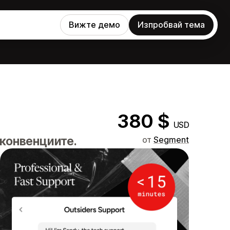
Вижте демо
Изпробвай тема
380 $
USD
 конвенциите.
от
Segment