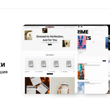
ки
ашия