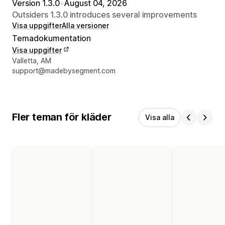
Version 1.3.0
•
August 04, 2026
Outsiders 1.3.0 introduces several improvements
Visa uppgifter
Alla versioner
Temadokumentation
Visa uppgifter
Designerns kontaktuppgifter
Valletta, AM
support@madebysegment.com
Fler teman för kläder
Visa alla