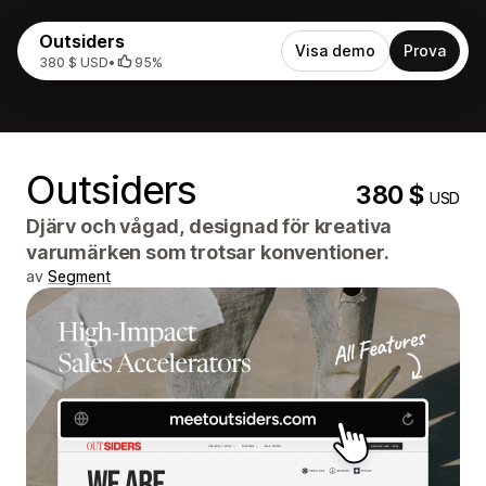
Outsiders
Visa demo
Prova
380 $ USD
•
95%
Outsiders
380 $
USD
Djärv och vågad, designad för kreativa
varumärken som trotsar konventioner.
av
Segment