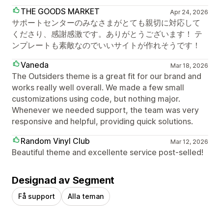
THE GOODS MARKET
Apr 24, 2026
サポートセンターのみなさまがとても親切に対応して
くださり、感謝感激です。ありがとうございます！ テ
ンプレートも素敵なのでいいサイトが作れそうです！
Vaneda
Mar 18, 2026
The Outsiders theme is a great fit for our brand and
works really well overall. We made a few small
customizations using code, but nothing major.
Whenever we needed support, the team was very
responsive and helpful, providing quick solutions.
Random Vinyl Club
Mar 12, 2026
Beautiful theme and excellente service post-selled!
Designad av Segment
Få support
Alla teman