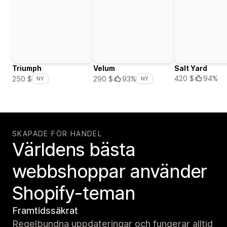
Triumph
Velum
Salt Yard
420 $
94%
250 $
290 $
93%
NY
NY
SKAPADE FÖR HANDEL
Världens bästa
webbshoppar använder
Shopify-teman
Framtidssäkrat
Regelbundna uppdateringar och fungerar alltid