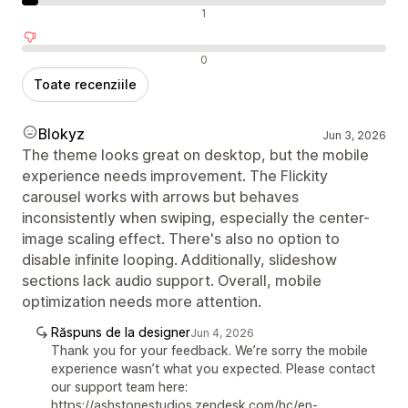
Recenzii neutre
1
Recenzii negative
0
Toate recenziile
Blokyz
Jun 3, 2026
The theme looks great on desktop, but the mobile
experience needs improvement. The Flickity
carousel works with arrows but behaves
inconsistently when swiping, especially the center-
image scaling effect. There's also no option to
disable infinite looping. Additionally, slideshow
sections lack audio support. Overall, mobile
optimization needs more attention.
Răspuns de la designer
Jun 4, 2026
Thank you for your feedback. We’re sorry the mobile
experience wasn’t what you expected. Please contact
our support team here:
https://ashstonestudios.zendesk.com/hc/en-