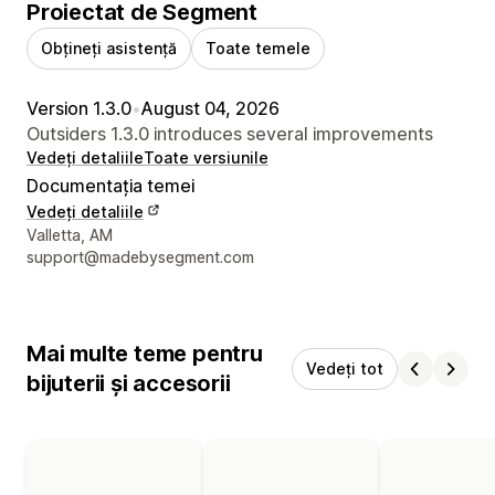
Proiectat de Segment
Obțineți asistență
Toate temele
Version 1.3.0
•
August 04, 2026
Outsiders 1.3.0 introduces several improvements
Vedeți detaliile
Toate versiunile
Documentația temei
Vedeți detaliile
Detaliile de contact ale designerului
Valletta, AM
support@madebysegment.com
Mai multe teme pentru
Vedeți tot
bijuterii și accesorii