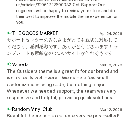
us/articles/32061722600082-Get-Support Our
engineers will be happy to review your store and do
their best to improve the mobile theme experience for
you.
THE GOODS MARKET
Apr 24, 2026
サポートセンターのみなさまがとても親切に対応して
くださり、感謝感激です。ありがとうございます！ テ
ンプレートも素敵なのでいいサイトが作れそうです！
Vaneda
Mar 18, 2026
The Outsiders theme is a great fit for our brand and
works really well overall. We made a few small
customizations using code, but nothing major.
Whenever we needed support, the team was very
responsive and helpful, providing quick solutions.
Random Vinyl Club
Mar 12, 2026
Beautiful theme and excellente service post-selled!