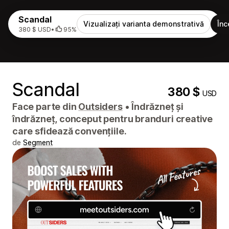
Scandal
Vizualizați varianta demonstrativă
Înc
380 $ USD
•
95%
Scandal
380 $
USD
Face parte din
Outsiders
•
Îndrăzneț și
îndrăzneț, conceput pentru branduri creative
care sfidează convențiile.
de
Segment