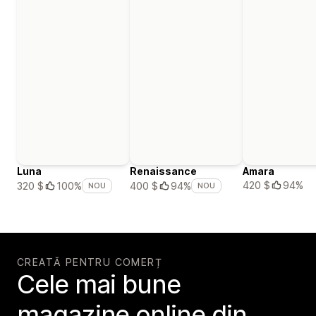
Luna
Renaissance
Amara
420 $
94%
320 $
100%
400 $
94%
NOU
NOU
CREATĂ PENTRU COMERȚ
Cele mai bune
magazine online din